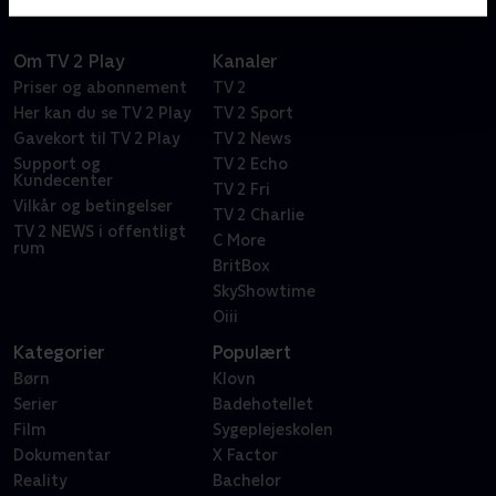
Om TV 2 Play
Kanaler
Priser og abonnement
TV 2
Her kan du se TV 2 Play
TV 2 Sport
Gavekort til TV 2 Play
TV 2 News
Support og
TV 2 Echo
Kundecenter
TV 2 Fri
Vilkår og betingelser
TV 2 Charlie
TV 2 NEWS i offentligt
C More
rum
BritBox
SkyShowtime
Oiii
Kategorier
Populært
Børn
Klovn
Serier
Badehotellet
Film
Sygeplejeskolen
Dokumentar
X Factor
Reality
Bachelor