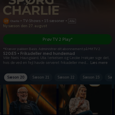
•
TV-Shows
•
15 sæsoner
•
Ny sæson den 27. august
Prøv TV 2 Play*
*Kræver pakken Basis. Administrer dit abonnement på Mit TV 2.
S20:E5 • Frikadeller med hundemad
Ville Niels Hausgaard, Ulla Terkelsen og Cecilie Frøkjær sige det,
hvis de ved en fejl havde serveret frikadeller med
...
Læs mere
Sæson 20
Sæson 21
Sæson 22
Sæson 23
Sæs