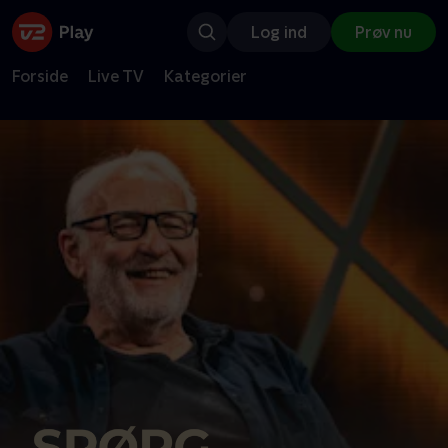
Log ind
Prøv nu
Forside
Live TV
Kategorier