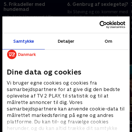
5. Frikadeller med
6. Genbrug af sexlegetøj?
hundemad
Ibi Støving og co. kommer med
Ville Niels Hausgaard, Ulla
gode råd og anekdoter, når en
Terkelsen og Cecilie Frøkjær
kvindelig seer er træt af, at
sige det, hvis de ved en fejl
hendes kæreste genbruger
havde serveret frikadeller med
sexlegetøj fra sine tidligere
11. oktober 2021 • 30 min
hundemad i?
forhold.
Samtykke
Detaljer
Om
4. oktober 2021 • 30 min
Andre så også
Dine data og cookies
Vi bruger egne cookies og cookies fra
samarbejdspartnere for at give dig den bedste
oplevelse af TV 2 PLAY, til statistik og til at
målrette annoncer til dig. Vores
samarbejdspartnere kan anvende cookie-data til
målrettet markedsføring på egne og andres
platforme. Du kan til- og fravælge cookies
Danmarks dummeste
Jo færre jo 
herunder, og du kan altid trække dit samtykke
TV-Shows • 1 sæsoner
TV-Shows • 9 s