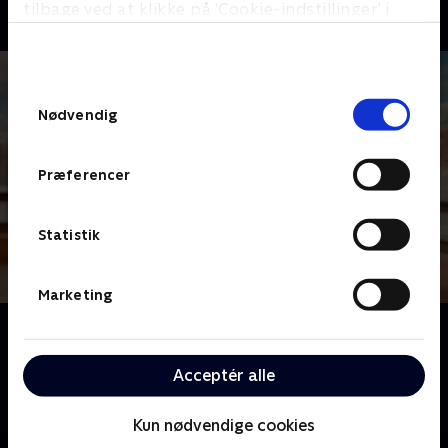
tilbage ved at klikke på ’Cookie-indstillinger’ i
bunden af siden. Læs mere om hvordan TV 2
behandler dine oplysninger i
TV 2s privatlivspolitik
.
Samtykkevalg
Nødvendig
Præferencer
Statistik
Marketing
Om Spørg Charlie
Meyerheim og hans panel af kendte danskere er klar
Acceptér alle
til at dele generøst ud af erfaringer og anekdoter for
at hjælpe danskerne med deres dilemmaer.
Kun nødvendige cookies