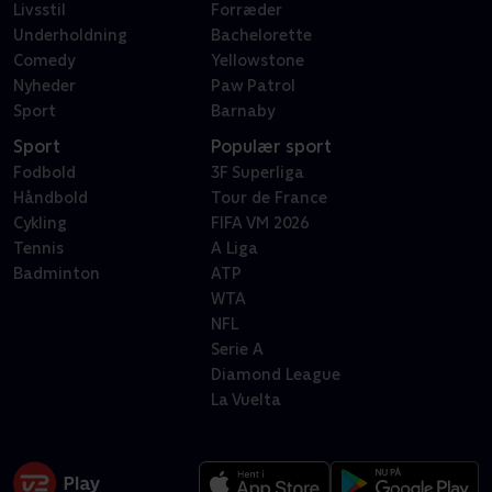
Livsstil
Forræder
Underholdning
Bachelorette
Comedy
Yellowstone
Nyheder
Paw Patrol
Sport
Barnaby
Sport
Populær sport
Fodbold
3F Superliga
Håndbold
Tour de France
Cykling
FIFA VM 2026
Tennis
A Liga
Badminton
ATP
WTA
NFL
Serie A
Diamond League
La Vuelta