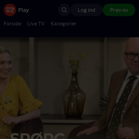
Log ind
Prøv nu
Forside
Live TV
Kategorier