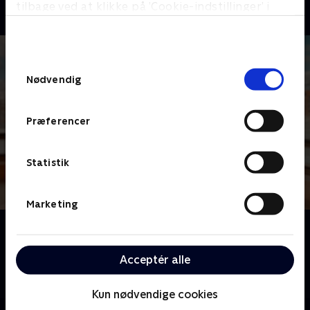
tilbage ved at klikke på ’Cookie-indstillinger’ i
bunden af siden. Læs mere om hvordan TV 2
behandler dine oplysninger i
TV 2s privatlivspolitik
.
Samtykkevalg
Nødvendig
Præferencer
Statistik
Marketing
Om Spørg Charlie
Meyerheim og hans panel af kendte danskere er klar
Acceptér alle
til at dele generøst ud af erfaringer og anekdoter for
at hjælpe danskerne med deres dilemmaer.
Kun nødvendige cookies