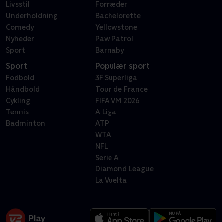
Livsstil
Forræder
Underholdning
Bachelorette
Comedy
Yellowstone
Nyheder
Paw Patrol
Sport
Barnaby
Sport
Populær sport
Fodbold
3F Superliga
Håndbold
Tour de France
Cykling
FIFA VM 2026
Tennis
A Liga
Badminton
ATP
WTA
NFL
Serie A
Diamond League
La Vuelta