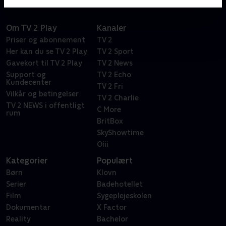
Om TV 2 Play
Kanaler
Priser og abonnement
TV 2
Her kan du se TV 2 Play
TV 2 Sport
Gavekort til TV 2 Play
TV 2 News
Support og
TV 2 Echo
Kundecenter
TV 2 Fri
Vilkår og betingelser
TV 2 Charlie
TV 2 NEWS i offentligt
C More
rum
BritBox
SkyShowtime
Oiii
Kategorier
Populært
Børn
Klovn
Serier
Badehotellet
Film
Sygeplejeskolen
Dokumentar
X Factor
Reality
Bachelor