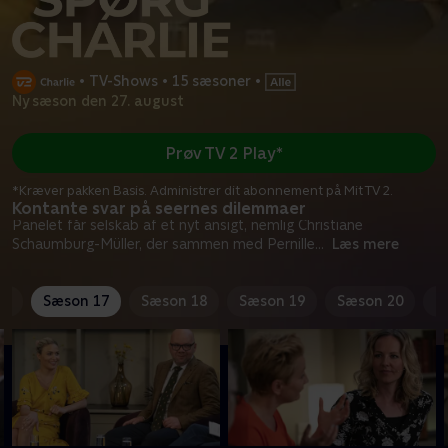
•
TV-Shows
•
15 sæsoner
•
Ny sæson den 27. august
Prøv TV 2 Play*
*Kræver pakken Basis. Administrer dit abonnement på Mit TV 2.
Kontante svar på seernes dilemmaer
Panelet får selskab af et nyt ansigt, nemlig Christiane
Schaumburg-Müller, der sammen med Pernille
...
Læs mere
16
Sæson 17
Sæson 18
Sæson 19
Sæson 20
S