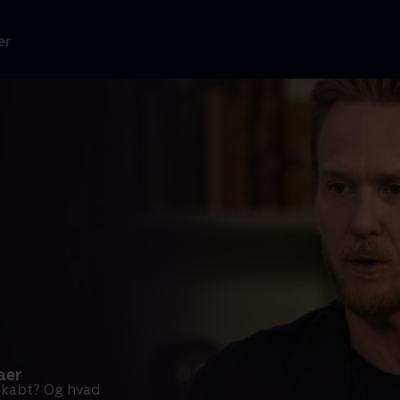
er
aer
skabt? Og hvad