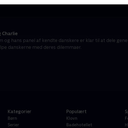
 Charlie
 og hans panel af kendte danskere er klar til at dele gene
ælpe danskerne med deres dilemmaer.
Kategorier
Populært
S
Børn
Klovn
F
Serier
Badehotellet
H