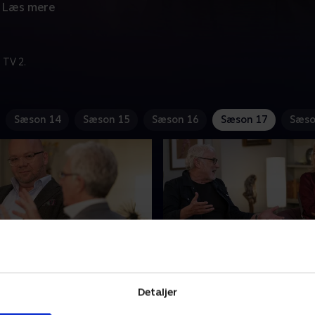
Læs mere
 TV 2.
Sæson 14
Sæson 15
Sæson 16
Sæson 17
Sæso
ante svar på seernes
12. Kontante svar på se
er
dilemmaer
Detaljer
ste billeder af andre på de
Livet er fuld af både store 