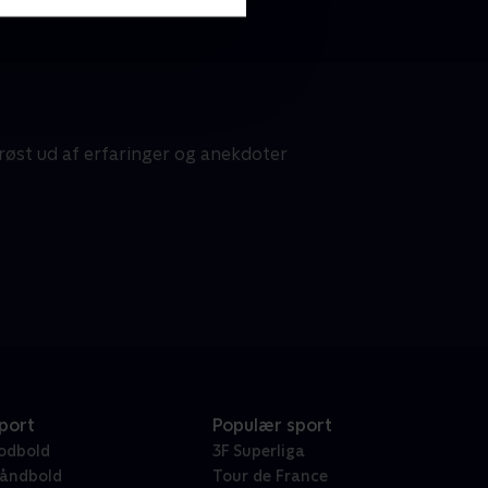
røst ud af erfaringer og anekdoter
port
Populær sport
odbold
3F Superliga
åndbold
Tour de France