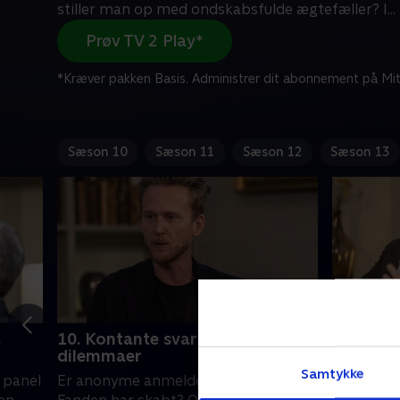
stiller man op med ondskabsfulde ægtefæller? I
...
Prøv TV 2 Play*
*Kræver pakken Basis. Administrer dit abonnement på Mit
Sæson 10
Sæson 11
Sæson 12
Sæson 13
s
10. Kontante svar på seernes
11. Kont
dilemmaer
dilemma
Samtykke
 panel
Er anonyme anmeldelser noget, som
Må man po