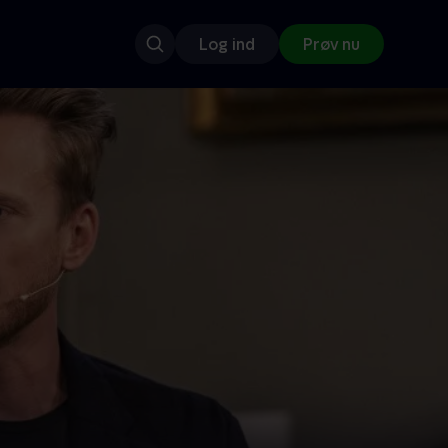
Log ind
Prøv nu