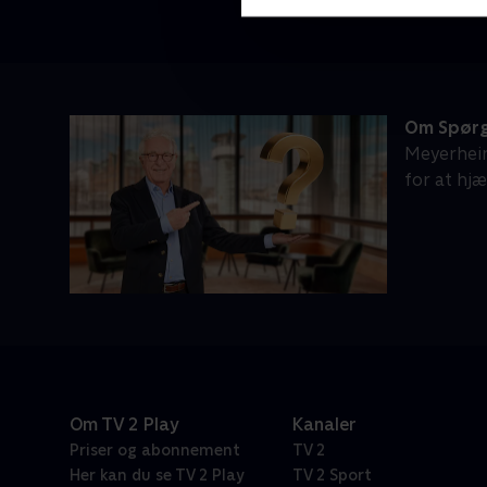
Om Spørg
Meyerheim
for at hj
Om TV 2 Play
Kanaler
Priser og abonnement
TV 2
Her kan du se TV 2 Play
TV 2 Sport