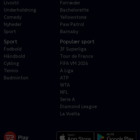
Livsstil
Forræder
Underholdning
Bachelorette
Comedy
Yellowstone
Nyheder
Paw Patrol
Sport
Barnaby
Sport
Populær sport
Fodbold
3F Superliga
Håndbold
Tour de France
Cykling
FIFA VM 2026
Tennis
A Liga
Badminton
ATP
WTA
NFL
Serie A
Diamond League
La Vuelta