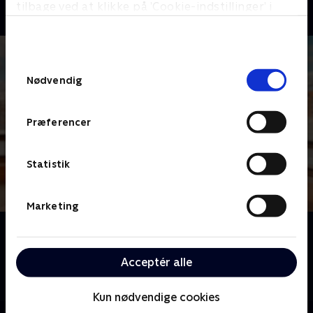
tilbage ved at klikke på ’Cookie-indstillinger’ i
bunden af siden. Læs mere om hvordan TV 2
behandler dine oplysninger i
TV 2s privatlivspolitik
.
Samtykkevalg
Nødvendig
Præferencer
Statistik
Marketing
Om Spørg Charlie
Meyerheim og hans panel af kendte danskere er klar
Acceptér alle
til at dele generøst ud af erfaringer og anekdoter for
at hjælpe danskerne med deres dilemmaer.
Kun nødvendige cookies