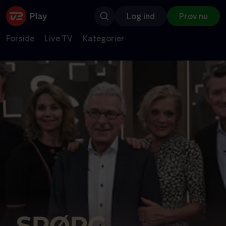
Log ind
Prøv nu
Forside
Live TV
Kategorier