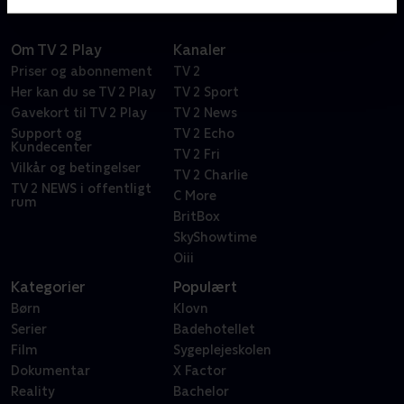
Om TV 2 Play
Kanaler
Priser og abonnement
TV 2
Her kan du se TV 2 Play
TV 2 Sport
Gavekort til TV 2 Play
TV 2 News
Support og
TV 2 Echo
Kundecenter
TV 2 Fri
Vilkår og betingelser
TV 2 Charlie
TV 2 NEWS i offentligt
C More
rum
BritBox
SkyShowtime
Oiii
Kategorier
Populært
Børn
Klovn
Serier
Badehotellet
Film
Sygeplejeskolen
Dokumentar
X Factor
Reality
Bachelor