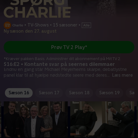
•
TV-Shows
•
15 sæsoner
•
Ny sæson den 27. august
Prøv TV 2 Play*
*Kræver pakken Basis. Administrer dit abonnement på Mit TV 2.
S16:E2 • Kontante svar på seernes dilemmaer
Endnu en gang står Michael Meyerheims skarpe, debatlystne
panel klar til at hjælpe nødstedte seere med deres
...
Læs mere
Sæson 16
Sæson 17
Sæson 18
Sæson 19
Sæs