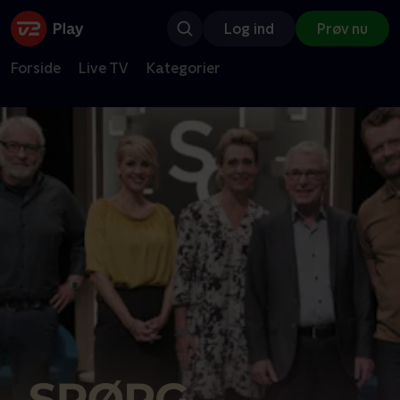
Log ind
Prøv nu
Forside
Live TV
Kategorier