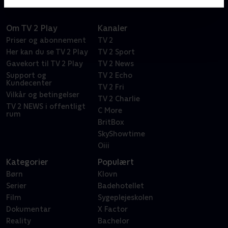
Om TV 2 Play
Kanaler
Priser og abonnement
TV 2
Her kan du se TV 2 Play
TV 2 Sport
Gavekort til TV 2 Play
TV 2 News
Support og
TV 2 Echo
Kundecenter
TV 2 Fri
Vilkår og betingelser
TV 2 Charlie
TV 2 NEWS i offentligt
C More
rum
BritBox
SkyShowtime
Oiii
Kategorier
Populært
Børn
Klovn
Serier
Badehotellet
Film
Sygeplejeskolen
Dokumentar
X Factor
Reality
Bachelor