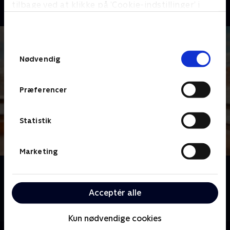
tilbage ved at klikke på ’Cookie-indstillinger’ i
bunden af siden. Læs mere om hvordan TV 2
behandler dine oplysninger i
TV 2s privatlivspolitik
.
Samtykkevalg
Nødvendig
Præferencer
Statistik
Marketing
Om Spørg Charlie
Meyerheim og hans panel af kendte danskere er klar
Acceptér alle
til at dele generøst ud af erfaringer og anekdoter for
at hjælpe danskerne med deres dilemmaer.
Kun nødvendige cookies