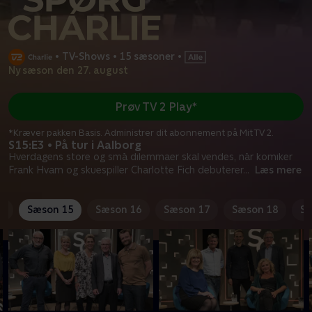
•
TV-Shows
•
15 sæsoner
•
Ny sæson den 27. august
Prøv TV 2 Play*
*Kræver pakken Basis. Administrer dit abonnement på Mit TV 2.
S15:E3 • På tur i Aalborg
Hverdagens store og små dilemmaer skal vendes, når komiker
Frank Hvam og skuespiller Charlotte Fich debuterer
...
Læs mere
4
Sæson 15
Sæson 16
Sæson 17
Sæson 18
Sæ