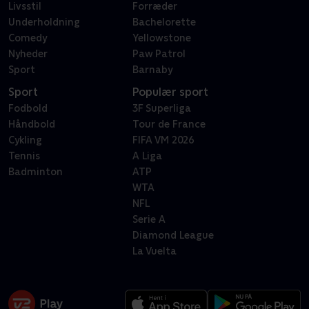
Livsstil
Forræder
Underholdning
Bachelorette
Comedy
Yellowstone
Nyheder
Paw Patrol
Sport
Barnaby
Sport
Populær sport
Fodbold
3F Superliga
Håndbold
Tour de France
Cykling
FIFA VM 2026
Tennis
A Liga
Badminton
ATP
WTA
NFL
Serie A
Diamond League
La Vuelta