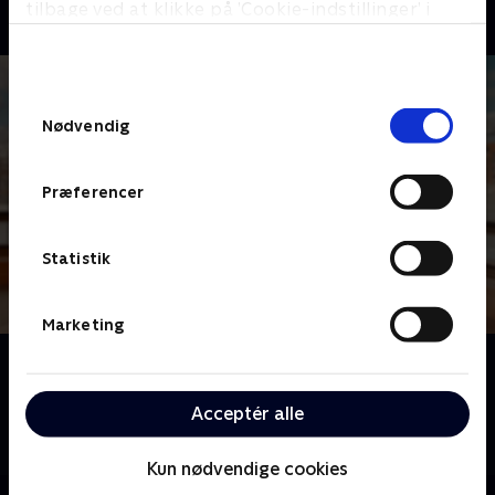
tilbage ved at klikke på ’Cookie-indstillinger’ i
bunden af siden. Læs mere om hvordan TV 2
behandler dine oplysninger i
TV 2s privatlivspolitik
.
Samtykkevalg
Nødvendig
Præferencer
Statistik
Marketing
Om Spørg Charlie
Meyerheim og hans panel af kendte danskere er klar
Acceptér alle
til at dele generøst ud af erfaringer og anekdoter for
at hjælpe danskerne med deres dilemmaer.
Kun nødvendige cookies