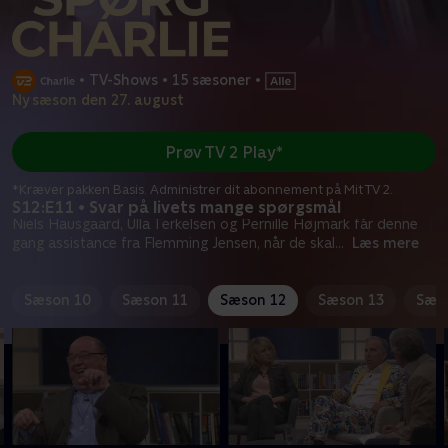
•
TV-Shows
•
15 sæsoner
•
Ny sæson den 27. august
Prøv TV 2 Play*
*Kræver pakken Basis. Administrer dit abonnement på Mit TV 2.
S12:E11 • Svar på livets mange spørgsmål
Niels Hausgaard, Ulla Terkelsen og Pernille Højmark får denne
gang assistance fra Flemming Jensen, når de skal
...
Læs mere
Sæson 10
Sæson 11
Sæson 12
Sæson 13
Sæs