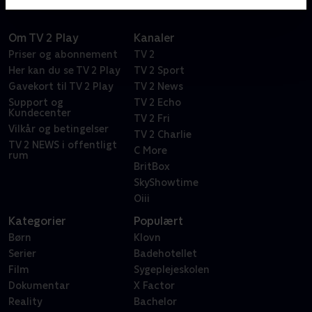
Om TV 2 Play
Kanaler
Priser og abonnement
TV 2
Her kan du se TV 2 Play
TV 2 Sport
Gavekort til TV 2 Play
TV 2 News
Support og
TV 2 Echo
Kundecenter
TV 2 Fri
Vilkår og betingelser
TV 2 Charlie
TV 2 NEWS i offentligt
C More
rum
BritBox
SkyShowtime
Oiii
Kategorier
Populært
Børn
Klovn
Serier
Badehotellet
Film
Sygeplejeskolen
Dokumentar
X Factor
Reality
Bachelor