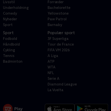
Livsstil
Forræder
Underholdning
Bachelorette
Comedy
Yellowstone
Nyheder
Paw Patrol
Sport
Barnaby
Sport
Populær sport
Fodbold
3F Superliga
Håndbold
Tour de France
Cykling
FIFA VM 2026
Tennis
A Liga
Badminton
ATP
WTA
NFL
Serie A
Diamond League
La Vuelta