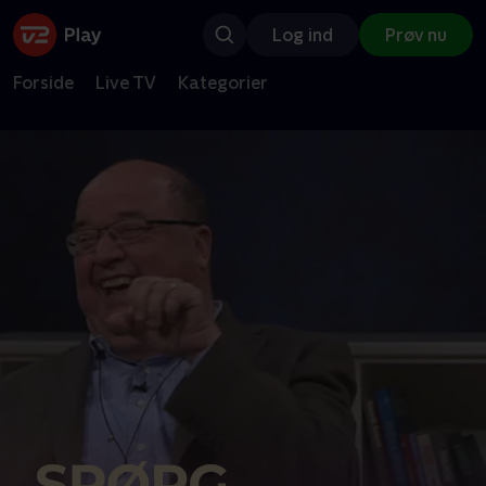
Log ind
Prøv nu
Forside
Live TV
Kategorier