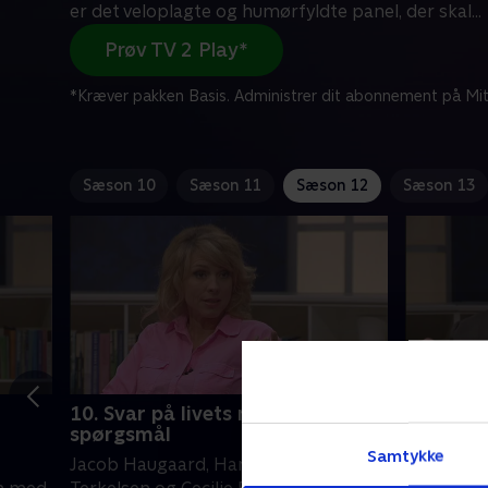
er det veloplagte og humørfyldte panel, der skal
...
Prøv TV 2 Play*
*Kræver pakken Basis. Administrer dit abonnement på Mit
Sæson 10
Sæson 11
Sæson 12
Sæson 13
10. Svar på livets mange
11. Svar
spørgsmål
spørgsm
Samtykke
Jacob Haugaard, Hans Pilgaard, Ulla
Niels Hau