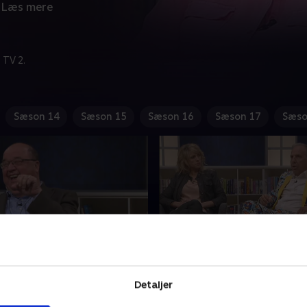
Læs mere
 TV 2.
Sæson 14
Sæson 15
Sæson 16
Sæson 17
Sæso
 på livets mange
12. Svar på livets mange
ål
spørgsmål
Detaljer
sgaard, Ulla Terkelsen og
Skal man advare en ny kandid