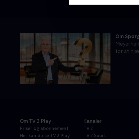
Om Spørg
Meyerheim
for at hj
Om TV 2 Play
Kanaler
Priser og abonnement
TV 2
Her kan du se TV 2 Play
TV 2 Sport