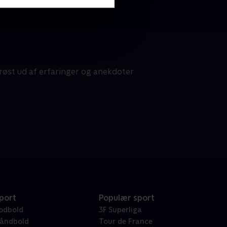
røst ud af erfaringer og anekdoter
port
Populær sport
odbold
3F Superliga
åndbold
Tour de France