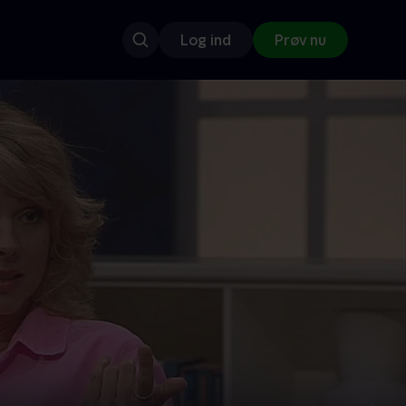
Log ind
Prøv nu