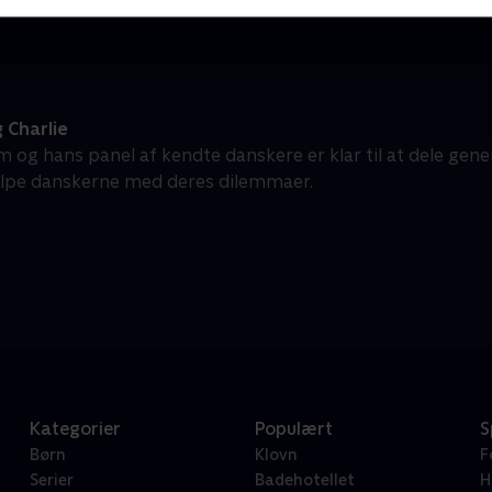
 Charlie
 og hans panel af kendte danskere er klar til at dele gene
ælpe danskerne med deres dilemmaer.
Kategorier
Populært
S
Børn
Klovn
F
Serier
Badehotellet
H