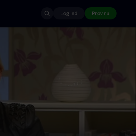
Log ind
Prøv nu