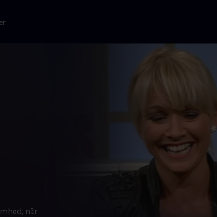
er
mhed, når