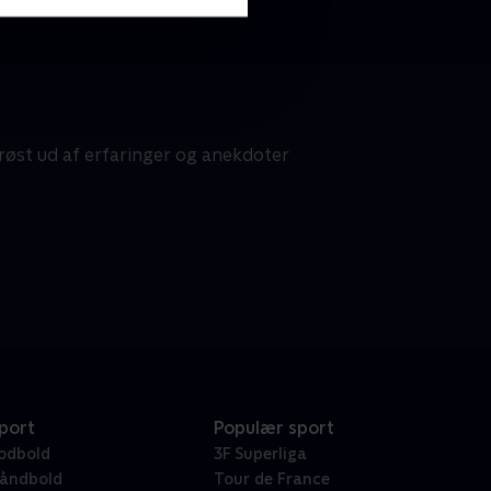
røst ud af erfaringer og anekdoter
port
Populær sport
odbold
3F Superliga
åndbold
Tour de France