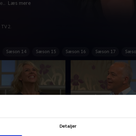
ie
...
Læs mere
 TV 2.
Sæson 14
Sæson 15
Sæson 16
Sæson 17
Sæso
på livets mange
10. Svar på livets mange
ål
spørgsmål
Detaljer
røkjær er ugens gæst, og
Holdet består i denne udgav