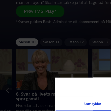
man er i byen? Skal man takke ja til at tage på fer
Prøv TV 2 Play*
*Kræver pakken Basis. Administrer dit abonnement på Mit
Sæson 10
Sæson 11
Sæson 12
Sæson 13
8. Svar på livets mange
9. Svar 
spørgsmål
spørgsm
Samtykke
Hvordan afviser man uønsket
Cecilie F