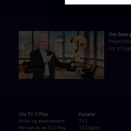
Om Spørg
Meyerheim
for at hj
Om TV 2 Play
Kanaler
Priser og abonnement
TV 2
Her kan du se TV 2 Play
TV 2 Sport