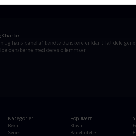
 Charlie
 og hans panel af kendte danskere er klar til at dele gene
ælpe danskerne med deres dilemmaer.
Kategorier
Populært
S
Børn
Klovn
F
Serier
Badehotellet
H