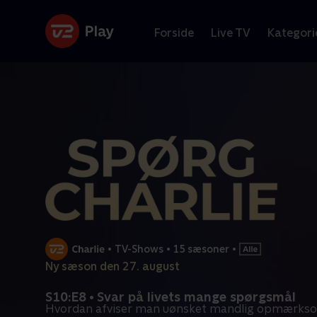
Forside
Live TV
Kategori
•
TV-Shows
•
15 sæsoner
•
Ny sæson den 27. august
S10:E8 • Svar på livets mange spørgsmål
Hvordan afviser man uønsket mandlig opmærkso