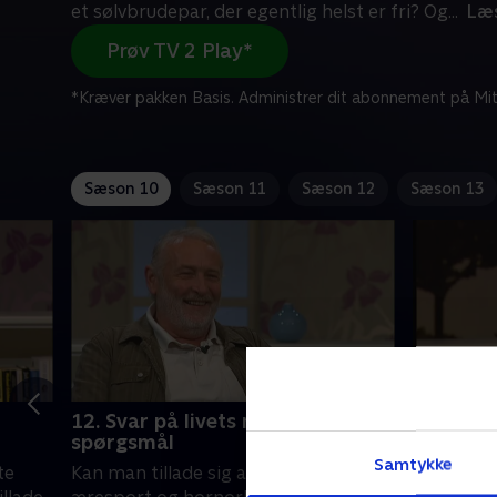
et sølvbrudepar, der egentlig helst er fri? Og
...
Læ
Prøv TV 2 Play*
*Kræver pakken Basis. Administrer dit abonnement på Mit
Sæson 10
Sæson 11
Sæson 12
Sæson 13
12. Svar på livets mange
1. Svar 
spørgsmål
spørgsm
Samtykke
te
Kan man tillade sig at arrangere
Skal man f