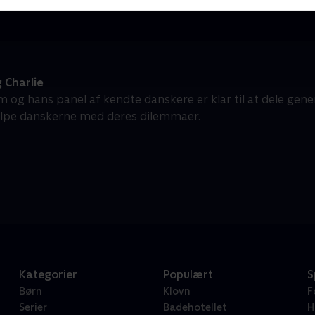
 Charlie
 og hans panel af kendte danskere er klar til at dele gene
ælpe danskerne med deres dilemmaer.
Kategorier
Populært
S
Børn
Klovn
F
Serier
Badehotellet
H