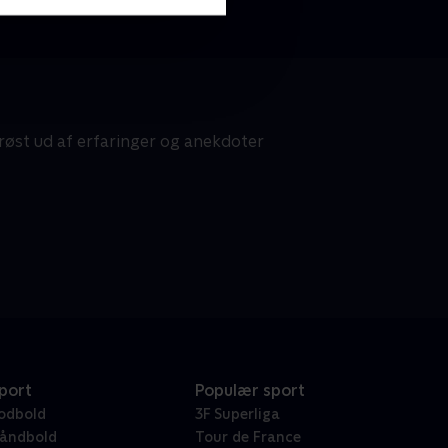
røst ud af erfaringer og anekdoter
port
Populær sport
odbold
3F Superliga
åndbold
Tour de France