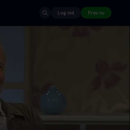
Log ind
Prøv nu