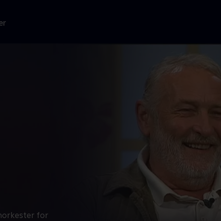
er
norkester for