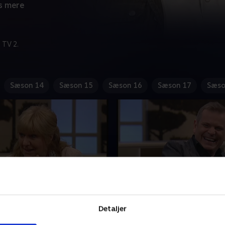
s mere
 TV 2.
Sæson 14
Sæson 15
Sæson 16
Sæson 17
Sæso
på livets mange
2. Svar på livets mange
ål
spørgsmål
Detaljer
ortælle sin ferieflirt, at
Tidligere forsvarsminister 