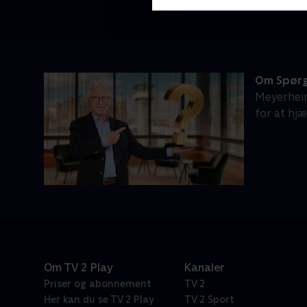
Om Spørg
Meyerheim
for at hj
Om TV 2 Play
Kanaler
Priser og abonnement
TV 2
Her kan du se TV 2 Play
TV 2 Sport