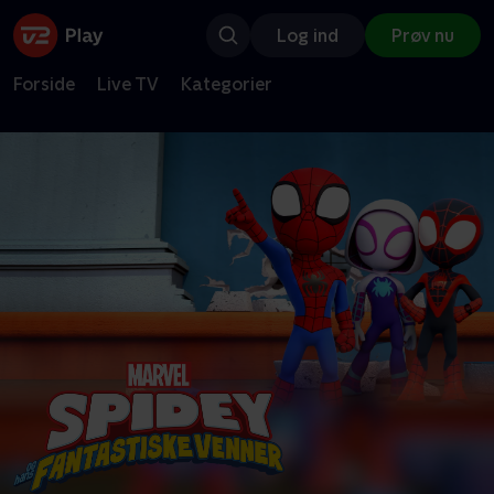
Log ind
Prøv nu
Forside
Live TV
Kategorier