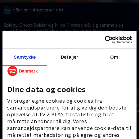
•
Serier
•
4 sæsoner
•
6+
Spidey, Ghost-Spider og Miles Morales slår sig sammen og
bliver Spidey-teamet! Med hjælp fra andre Avenger-venner
samarbejder superheltene for at redde dagen!
Kræver tilkøb
Samtykke
Detaljer
Om
Mere indhold fra Disney+
Dine data og cookies
Vi bruger egne cookies og cookies fra
samarbejdspartnere for at give dig den bedste
oplevelse af TV 2 PLAY, til statistik og til at
målrette annoncer til dig. Vores
samarbejdspartnere kan anvende cookie-data til
målrettet markedsføring på egne og andres