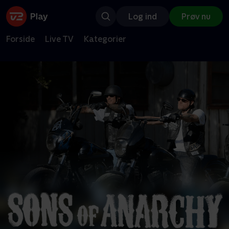
Log ind
Prøv nu
Forside
Live TV
Kategorier