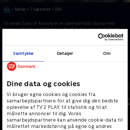
•
Serier
•
7 sæsoner
•
18+
FX-serien Sons of Anarchy er et adrenalinfyldt drama med
mørke komedie-undertoner skabt af Kurt Sutter med Charlie
Hunnam, Ron Pearlman og Katey Sagal.
Kræver tilkøb
Samtykke
Detaljer
Om
Mere indhold fra Disney+
Dine data og cookies
Vi bruger egne cookies og cookies fra
samarbejdspartnere for at give dig den bedste
oplevelse af TV 2 PLAY, til statistik og til at
målrette annoncer til dig. Vores
samarbejdspartnere kan anvende cookie-data til
målrettet markedsføring på egne og andres