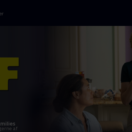
er
milies
ngerne af