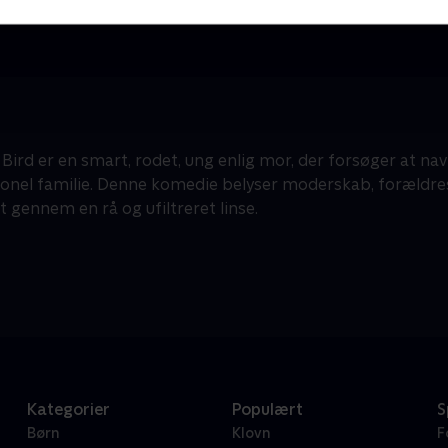
Krimi & Spænding • 1 sæsoner
K
F
 Bird er en smart, rodet, ung enlig mor, der forsøger at na
onel familie. Denne komedie belyser moderskab, forældre
t gennem en rå og ufiltreret linse.
Kategorier
Populært
S
Børn
Klovn
F