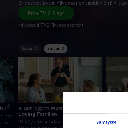
Bridgettes bytur. Ally søger en sjælden Birkin-task
Prøv TV 2 Play*
*tilkøbes til TV 2 Play abonnement
Sæson 1
Sæson 2
ith
3. Surrogate Mothers Inspire
4. So Ma
Loving Families
fi har
Bridgette
På Allys fødselsdag viser tre historier
Samtykke
r for
riges bile