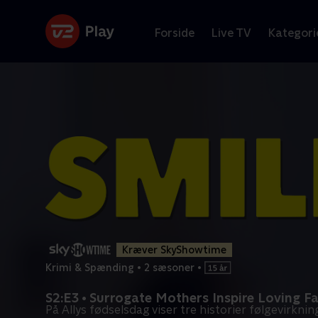
Forside
Live TV
Kategori
Kræver SkyShowtime
Krimi & Spænding
•
2 sæsoner
•
S2:E3 • Surrogate Mothers Inspire Loving Fa
På Allys fødselsdag viser tre historier følgevirkni