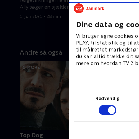
følgevirkningerne af Bridgettes bytur.
en overdå
Ally søger en sjælden Birkin-taske.
blondine.
1. juli 2021 • 28 min
1. juli 2021
Dine data og coo
Vi bruger egne cookies o
PLAY, til statistik og ti
til målrettet markedsfør
Andre så også
du kan altid trække dit s
mere om hvordan TV 2 be
Nødvendig
Top Dog