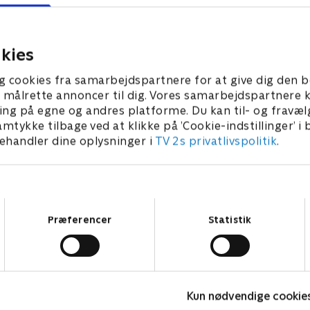
dig dag til polokamp som
en dag fuld af selverkendels
Bostons gader.
 • 26 min
1. juli 2021 • 28 min
kies
g cookies fra samarbejdspartnere for at give dig den b
l at målrette annoncer til dig. Vores samarbejdspartner
ing på egne og andres platforme. Du kan til- og fravæl
amtykke tilbage ved at klikke på ’Cookie-indstillinger’ i
handler dine oplysninger i
TV 2s privatlivspolitik
.
Samtykkevalg
Præferencer
Statistik
Kun nødvendige cookie
The Au Pair