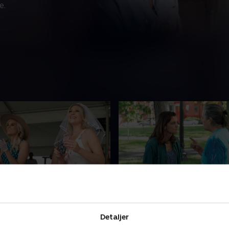
e.
ybe I Look Feminine
5. Single Mom in Love F
 får en smagsprøve på de
I 2014 forbereder Bridgette
Detaljer
dskønne liv, da hun tilbringer
sig på at blive forældre. Bri