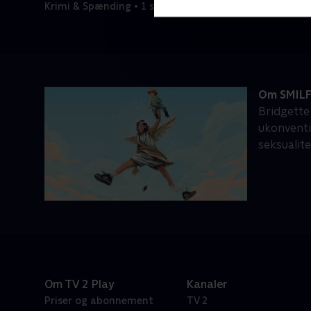
Krimi & Spænding • 1 sæsoner
Om SMIL
Bridgette
ukonventi
seksualite
Om TV 2 Play
Kanaler
Priser og abonnement
TV 2