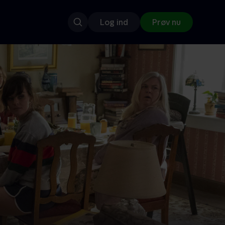
Log ind
Prøv nu