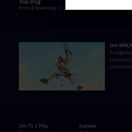
Top Dog
Krimi & Spænding • 1 sæsoner
Om SMIL
Bridgette
ukonventi
seksualite
Om TV 2 Play
Kanaler