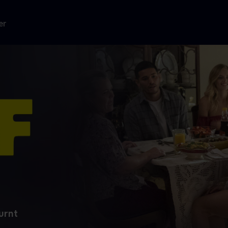
er
Burnt