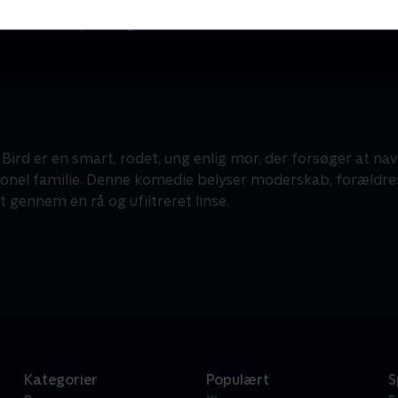
The Au Pair
Krimi & Spænding • 1 sæsoner
K
F
 Bird er en smart, rodet, ung enlig mor, der forsøger at na
onel familie. Denne komedie belyser moderskab, forældre
t gennem en rå og ufiltreret linse.
Kategorier
Populært
S