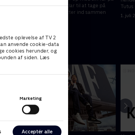
idges
Tinder. Tutu gør klar til at tage på
Tutus 
manisk
cruise, og Rafi flytter ind sammen
1. juli
med Nelson.
1. juli 2021 • 29 min
edste oplevelse af TV 2
e kan anvende cookie-data
ge cookies herunder, og
 bunden af siden. Læs
Marketing
s
Acceptér alle