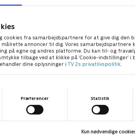
Basketball Association. Et
sammen til at lede efter Br
 Fader Eddie efterlader Rafi
bugserede bil. Tutu har en 
rsvej. Tutu møder en fra sin
episode.
kies
 • 29 min
1. juli 2021 • 27 min
g cookies fra samarbejdspartnere for at give dig den b
l at målrette annoncer til dig. Vores samarbejdspartner
ing på egne og andres platforme. Du kan til- og fravæl
amtykke tilbage ved at klikke på ’Cookie-indstillinger’ i
handler dine oplysninger i
TV 2s privatlivspolitik
.
Samtykkevalg
Præferencer
Statistik
Kun nødvendige cookie