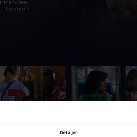
r, mens hun
r
...
Læs mere
late Pudding & a Cooler
7. Family-Sized Popcorn
rade
of Wine
Detaljer
lægger prøve for Women’s
Bridge, Eliza og Larry bruge