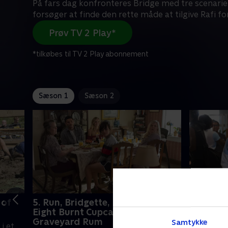
På fars dag konfronteres Bridge med tre scenarie
forsøger at finde den rette måde at tilgive Rafi fo
Prøv TV 2 Play*
*tilkøbes til TV 2 Play abonnement
Sæson 1
Sæson 2
 of
5. Run, Bridgette, Run or Forty-
6. Choco
Eight Burnt Cupcakes &
of Gato
Graveyard Rum
Samtykke
i et
Bridge af