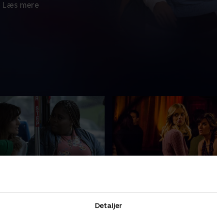
Læs mere
y-Sized Popcorn & a Can
8. Mark's Lunch & Two C
Coffee
Detaljer
liza og Larry bruger dagen
Bridgette matcher op med s