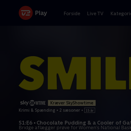
Forside
Live TV
Kategori
Kræver SkyShowtime
Krimi & Spænding
•
2 sæsoner
•
S1:E6 • Chocolate Pudding & a Cooler of G
Bridge aflægger prøve for Women’s National Bask