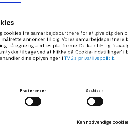
l at lede efter Bridges
Tinder. Tutu gør klar til at t
 bil. Tutu har en manisk
cruise, og Rafi flytter ind 
med Nelson.
kies
 • 27 min
1. juli 2021 • 29 min
g cookies fra samarbejdspartnere for at give dig den b
l at målrette annoncer til dig. Vores samarbejdspartner
ing på egne og andres platforme. Du kan til- og fravæl
amtykke tilbage ved at klikke på ’Cookie-indstillinger’ i
handler dine oplysninger i
TV 2s privatlivspolitik
.
Samtykkevalg
Præferencer
Statistik
Kun nødvendige cookie
The Au Pair