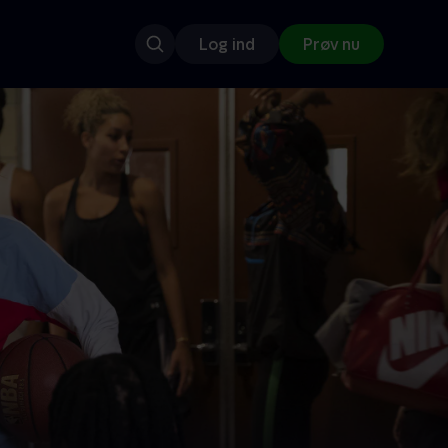
Log ind
Prøv nu