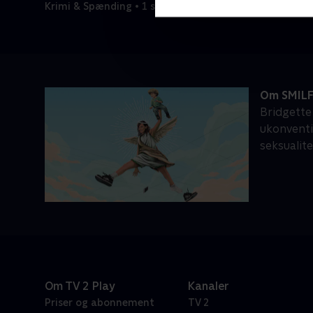
Krimi & Spænding • 1 sæsoner
Om SMIL
Bridgette
ukonventi
seksualite
Om TV 2 Play
Kanaler
Priser og abonnement
TV 2