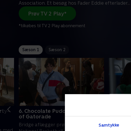
Association. Et besøg hos Fader Eddie efterlader
...
Prøv TV 2 Play*
*tilkøbes til TV 2 Play abonnement
Sæson 1
Sæson 2
rty-
6. Chocolate Pudding & a Cooler
7. Famil
of Gatorade
of Wine
Bridge aflægger prøve for Women’s
Bridge, E
Samtykke
ge med