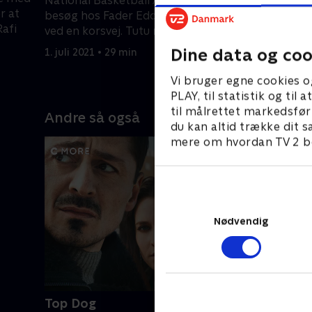
National Basketball Association. Et
sammen ti
r at
besøg hos Fader Eddie efterlader Rafi
bugserede
Rafi
ved en korsvej. Tutu møder en fra sin
episode.
fortid.
Dine data og coo
1. juli 2021 • 29 min
1. juli 2021
Vi bruger egne cookies o
PLAY, til statistik og ti
til målrettet markedsfør
Andre så også
du kan altid trække dit s
mere om hvordan TV 2 be
Nødvendig
Top Dog