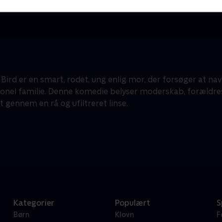
Krimi & Spænding • 1 sæsoner
K
F
 Bird er en smart, rodet, ung enlig mor, der forsøger at na
onel familie. Denne komedie belyser moderskab, forældre
t gennem en rå og ufiltreret linse.
Kategorier
Populært
S
Børn
Klovn
F