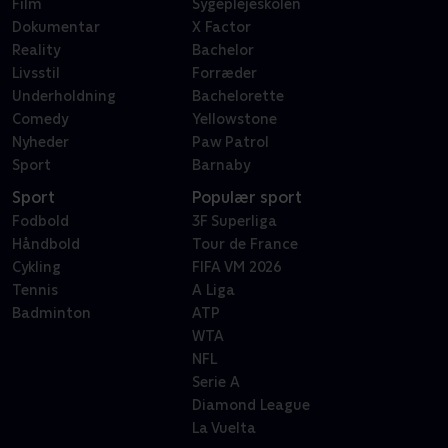
Film
Sygeplejeskolen
Dokumentar
X Factor
Reality
Bachelor
Livsstil
Forræder
Underholdning
Bachelorette
Comedy
Yellowstone
Nyheder
Paw Patrol
Sport
Barnaby
Sport
Populær sport
Fodbold
3F Superliga
Håndbold
Tour de France
Cykling
FIFA VM 2026
Tennis
A Liga
Badminton
ATP
WTA
NFL
Serie A
Diamond League
La Vuelta