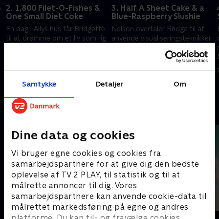
o
2. 1,800 Filet-O-Fishes &
3. Half A Sheet Cake & a
One Small Diet Coke
Blue-Raspberry Slushie
En dag i Allys hus får Bridgette
Nelson overtaler Bridge til at
til at drømme om et liv som rig
anvende visualiseringsteknikker
hjemmegående mor, mens
til at forbedre sit liv. Bridge går
Nelson vaccinerer Larry uden
på Craigslist.
Rafis viden eller accept.
1. juli 2021 • 28 min
1. juli 2021 • 27 min
Samtykke
Detaljer
Om
Andre så også
Dine data og cookies
Vi bruger egne cookies og cookies fra
samarbejdspartnere for at give dig den bedste
oplevelse af TV 2 PLAY, til statistik og til at
målrette annoncer til dig. Vores
samarbejdspartnere kan anvende cookie-data til
målrettet markedsføring på egne og andres
platforme. Du kan til- og fravælge cookies