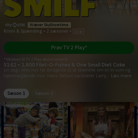
Kræver SkyShowtime
Krimi & Spænding
•
2 sæsoner
•
Prøv TV 2 Play*
*tilkøbes til TV 2 Play abonnement
S1:E2 • 1,800 Filet-O-Fishes & One Small Diet Coke
En dag i Allys hus får Bridgette til at drømme om et liv som rig
hjemmegående mor, mens Nelson vaccinerer Larry
...
Læs mere
Sæson 1
Sæson 2