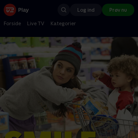
Log ind
Prøv nu
Forside
Live TV
Kategorier