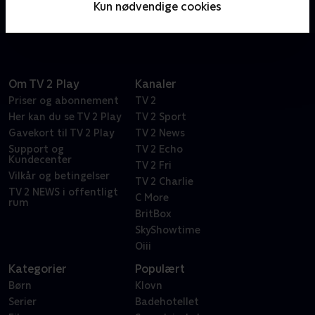
Kun nødvendige cookies
seksualitet gennem en rå og ufiltreret linse.
Om TV 2 Play
Kanaler
Priser og abonnement
TV 2
Her kan du se TV 2 Play
TV 2 Sport
Gavekort til TV 2 Play
TV 2 News
Support og
TV 2 Echo
Kundecenter
TV 2 Fri
Vilkår og betingelser
TV 2 Charlie
TV 2 NEWS i offentligt
C More
rum
BritBox
SkyShowtime
Oiii
Kategorier
Populært
Børn
Klovn
Serier
Badehotellet