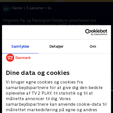
•
Serier
•
3 sæsoner
•
0+
Pingvinen Pip og Flamingoen Freddy er juniorflyvere hos
småbørnenes transporttjeneste SMÅT, hvor de skal levere
nuttede dyreunger til deres forældre.
Kræver tilkøb
Samtykke
Detaljer
Om
Mere indhold fra Disney+
Dine data og cookies
Vi bruger egne cookies og cookies fra
samarbejdspartnere for at give dig den bedste
oplevelse af TV 2 PLAY, til statistik og til at
målrette annoncer til dig. Vores
samarbejdspartnere kan anvende cookie-data til
målrettet markedsføring på egne og andres