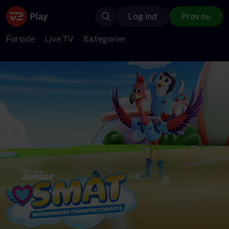
Log ind
Prøv nu
Forside
Live TV
Kategorier