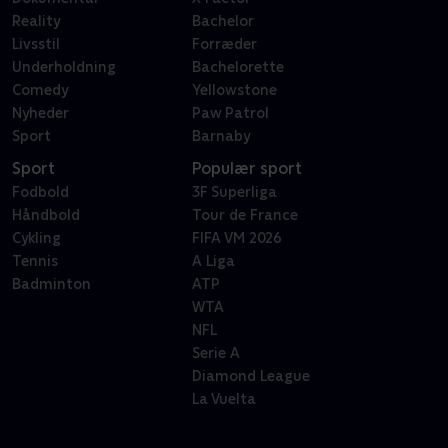
Reality
Bachelor
Livsstil
Forræder
Underholdning
Bachelorette
Comedy
Yellowstone
Nyheder
Paw Patrol
Sport
Barnaby
Sport
Populær sport
Fodbold
3F Superliga
Håndbold
Tour de France
Cykling
FIFA VM 2026
Tennis
A Liga
Badminton
ATP
WTA
NFL
Serie A
Diamond League
La Vuelta