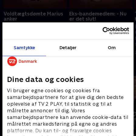
Voldtægtsdømte Marius
Eks-bandemedlem: - Nu
anker
er det slut!
Marius Borg Høiby, søn af
Mike var højtstående medlem
Norges kronprinsesse, fik en
af den forbudte bande LTF. Nu
dom for flere sovevoldtægter,
er han i fængsel og vil ud af
som han har anket. Gælder der
kriminalitet. 'Skyggesiden' taler
Samtykke
Detaljer
Om
særlige regler for
med ham om drømmen om et
18. juni 2026 • 30 min
4. juni 2026 • 30 min
kongefamilien?
helt almindeligt liv.
Andre så også
Dine data og cookies
Vi bruger egne cookies og cookies fra
samarbejdspartnere for at give dig den bedste
oplevelse af TV 2 PLAY, til statistik og til at
målrette annoncer til dig. Vores
samarbejdspartnere kan anvende cookie-data til
målrettet markedsføring på egne og andres
platforme. Du kan til- og fravælge cookies
Kampen om USA
Tirsdagsana