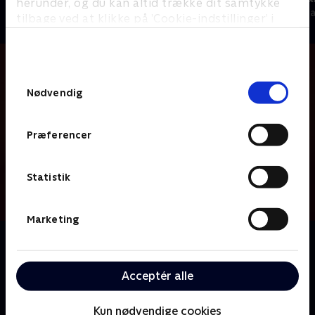
herunder, og du kan altid trække dit samtykke
Nyheder & Magasiner
Nyheder & Maga
tilbage ved at klikke på ’Cookie-indstillinger’ i
bunden af siden. Læs mere om hvordan TV 2
behandler dine oplysninger i
TV 2s privatlivspolitik
.
Samtykkevalg
Nødvendig
Præferencer
Statistik
Marketing
Om Skyggesiden
Skyggesiden går i detaljen med de største aktuelle
kriminalsager – i selskab med to af Danmarks mest
Acceptér alle
garvede og vidende krimijournalister Janni Pedersen
og Carsten Norton.
Kun nødvendige cookies