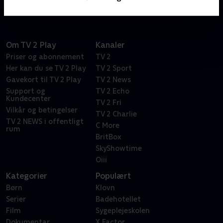
Om TV 2 Play
Kanaler
Priser og abonnement
TV 2
Her kan du se TV 2 Play
TV 2 Sport
Gavekort til TV 2 Play
TV 2 News
Support og
TV 2 Echo
Kundecenter
TV 2 Fri
Vilkår og betingelser
TV 2 Charlie
TV 2 NEWS i offentligt
C More
rum
BritBox
SkyShowtime
Oiii
Kategorier
Populært
Børn
Klovn
Serier
Badehotellet
Film
Sygeplejeskolen
Dokumentar
X Factor