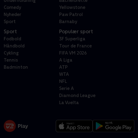
Underholdning
Bachelorette
Comedy
Yellowstone
Nyheder
Paw Patrol
Sport
Barnaby
Sport
Populær sport
Fodbold
3F Superliga
Håndbold
Tour de France
Cykling
FIFA VM 2026
Tennis
A Liga
Badminton
ATP
WTA
NFL
Serie A
Diamond League
La Vuelta