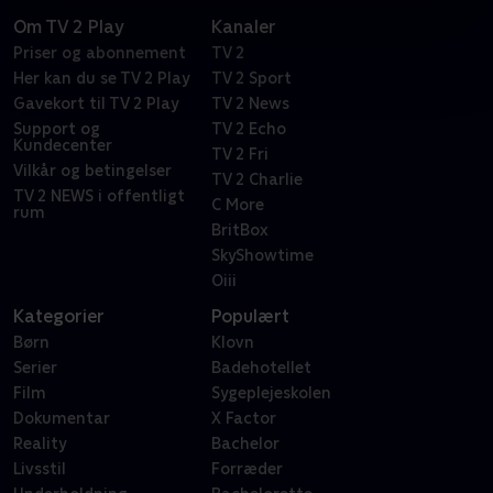
Om TV 2 Play
Kanaler
Priser og abonnement
TV 2
Her kan du se TV 2 Play
TV 2 Sport
Gavekort til TV 2 Play
TV 2 News
Support og
TV 2 Echo
Kundecenter
TV 2 Fri
Vilkår og betingelser
TV 2 Charlie
TV 2 NEWS i offentligt
C More
rum
BritBox
SkyShowtime
Oiii
Kategorier
Populært
Børn
Klovn
Serier
Badehotellet
Film
Sygeplejeskolen
Dokumentar
X Factor
Reality
Bachelor
Livsstil
Forræder