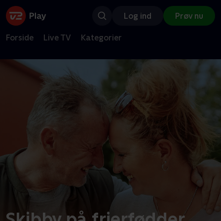
Log ind
Prøv nu
Forside
Live TV
Kategorier
Skibby på frierfødder