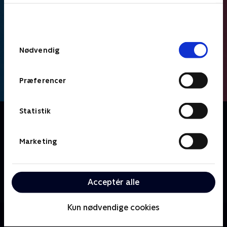
bunden af siden. Læs mere om hvordan TV 2
behandler dine oplysninger i
TV 2s privatlivspolitik
.
Samtykkevalg
Nødvendig
Præferencer
Statistik
Om Skibby på frierfødder
Mød tidligere cykelrytter Jesper Skibby og hans
kæreste Mette. Efter 17 års parforhold er
Marketing
romantikken forsvundet, og derfor beslutter parret
sig for at gøre en indsats for at få gnisten tilbage i
hverdagen. Hvis det hele ender godt, vil Jesper fri til
Acceptér alle
Mette - men siger hun ja?
Kun nødvendige cookies