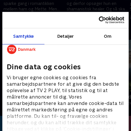
sparke gang i romantikken
og derfor opsøger hun en
mellem ham og Mette. Men
shamanistisk healer. Og så skal
turen går ikke helt som planlagt
Mette og Jesper til
27. marts 2023 • 40 min
10. april 2023 • 40 min
parmassage
Andre så også
Samtykke
Detaljer
Om
Dine data og cookies
Vi bruger egne cookies og cookies fra
samarbejdspartnere for at give dig den bedste
oplevelse af TV 2 PLAY, til statistik og til at
Med rygsæk og rullekuffert
To ens - me
målrette annoncer til dig. Vores
samarbejdspartnere kan anvende cookie-data til
Livsstil • 1 sæsoner
Livsstil • 2 sæs
målrettet markedsføring på egne og andres
platforme. Du kan til- og fravælge cookies
herunder, og du kan altid trække dit samtykke
tilbage ved at klikke på ’Cookie-indstillinger’ i