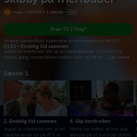
•
Livsstil
•
1 sæson
•
Prøv TV 2 Play*
*Kræver pakken Basis. Administrer dit abonnement på Mit TV 2.
S1:E2 • Endelig tid sammen
Jesper er overbevist om, at en hæsblæsende tur på ATV vil
sparke gang i romantikken mellem ham og Mette.
...
Læs mere
Sæson 1
2. Endelig tid sammen
4. Slip kontrollen
Jesper er overbevist om, at en
Mette har indset, at hun skal
hæsblæsende tur på ATV vil
arbejde på sit kontrolproblem,