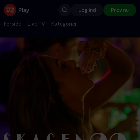
Log ind
Prøv nu
Forside
Live TV
Kategorier