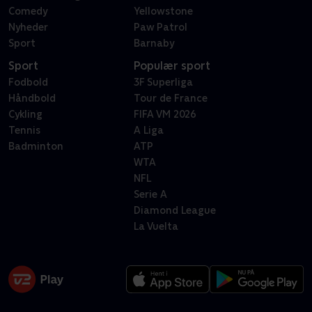
Comedy
Yellowstone
Nyheder
Paw Patrol
Sport
Barnaby
Sport
Populær sport
Fodbold
3F Superliga
Håndbold
Tour de France
Cykling
FIFA VM 2026
Tennis
A Liga
Badminton
ATP
WTA
NFL
Serie A
Diamond League
La Vuelta