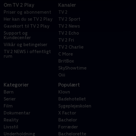
Om TV 2 Play
Kanaler
Priser og abonnement
TV 2
Her kan du se TV 2 Play
TV 2 Sport
Gavekort til TV 2 Play
TV 2 News
Support og
TV 2 Echo
Kundecenter
TV 2 Fri
Vilkår og betingelser
TV 2 Charlie
TV 2 NEWS i offentligt
C More
rum
BritBox
SkyShowtime
Oiii
Kategorier
Populært
Børn
Klovn
Serier
Badehotellet
Film
Sygeplejeskolen
Dokumentar
X Factor
Reality
Bachelor
Livsstil
Forræder
Underholdning
Bachelorette