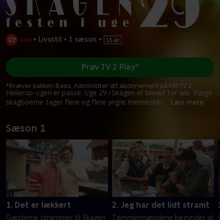
•
Livsstil
•
1 sæson
•
Prøv TV 2 Play*
*Kræver pakken Basis. Administrer dit abonnement på Mit TV 2.
Hellerup-ugen er passé. Uge 29 i Skagen er blevet for alle. Ifølge
skagboerne tager flere og flere yngre mennesker
...
Læs mere
Sæson 1
1. Det er lækkert
2. Jeg har det lidt stramt
Gæsterne strømmer til Skagen
Tømmermændene begynder at