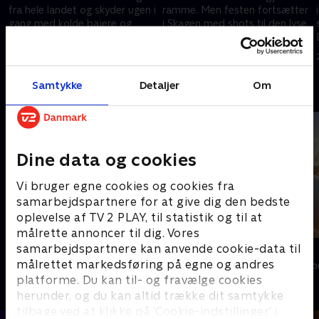
fra hele landet og skyder ugen i
ramme. Men festen fortsætter
gang med kolde bajere og
i Skagen med shots til den lyse
rosé.
morgen.
13. juli 2025 • 22 min
20. juli 2025 • 20 min
Samtykke
Detaljer
Om
Andre så også
Dine data og cookies
Vi bruger egne cookies og cookies fra
samarbejdspartnere for at give dig den bedste
oplevelse af TV 2 PLAY, til statistik og til at
målrette annoncer til dig. Vores
samarbejdspartnere kan anvende cookie-data til
Vandkant til salg
Størst
målrettet markedsføring på egne og andres
Livsstil • 7 sæsoner
Livsstil • 6 sæs
platforme. Du kan til- og fravælge cookies
herunder, og du kan altid trække dit samtykke
tilbage ved at klikke på ’Cookie-indstillinger’ i