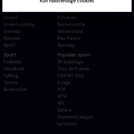
Kun nødvendige cookies
Dokumentar
X Factor
Reality
Bachelor
Livsstil
Forræder
Underholdning
Bachelorette
Comedy
Yellowstone
Nyheder
Paw Patrol
Sport
Barnaby
Sport
Populær sport
Fodbold
3F Superliga
Håndbold
Tour de France
Cykling
FIFA VM 2026
Tennis
A Liga
Badminton
ATP
WTA
NFL
Serie A
Diamond League
La Vuelta