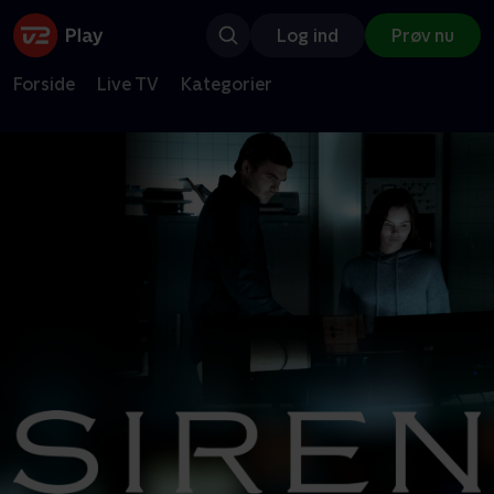
Log ind
Prøv nu
Forside
Live TV
Kategorier