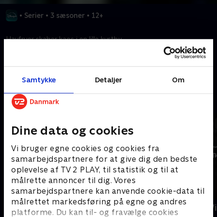
•
Serier
•
3 sæsoner
•
12+
Havfruer skaber kaos i en lille kystby.
Kræver tilkøb
Samtykke
Detaljer
Om
Mere indhold fra Disney+
Dine data og cookies
Vi bruger egne cookies og cookies fra
samarbejdspartnere for at give dig den bedste
oplevelse af TV 2 PLAY, til statistik og til at
målrette annoncer til dig. Vores
samarbejdspartnere kan anvende cookie-data til
målrettet markedsføring på egne og andres
The Shards
Star Wars: V
platforme. Du kan til- og fravælge cookies
Ninth Jedi