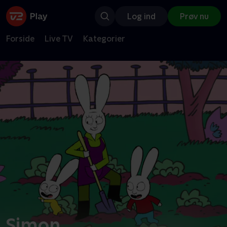
Log ind
Prøv nu
Forside
Live TV
Kategorier
Simon