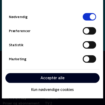
behandler dine oplysninger i
TV 2s privatlivspolitik
.
Samtykkevalg
Nødvendig
Præferencer
Statistik
Om Simon
Marketing
Fransk børneserie om den tjekkede, lille superkanin
Simon, som hele tiden prøver nye ting som for
eksempel at lære at cykle eller gå til tandlægen.
Acceptér alle
Kun nødvendige cookies
Om TV 2 Play
Kanaler
Priser og abonnement
TV 2