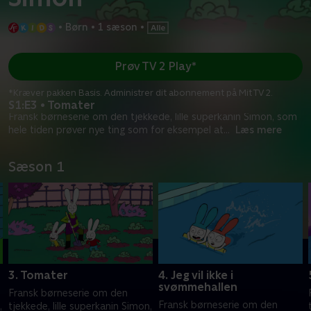
•
Børn
•
1 sæson
•
Prøv TV 2 Play*
*Kræver pakken Basis. Administrer dit abonnement på Mit TV 2.
S1:E3 • Tomater
Fransk børneserie om den tjekkede, lille superkanin Simon, som
hele tiden prøver nye ting som for eksempel at
...
Læs mere
Sæson 1
3. Tomater
4. Jeg vil ikke i
svømmehallen
Fransk børneserie om den
Fransk børneserie om den
,
tjekkede, lille superkanin Simon,