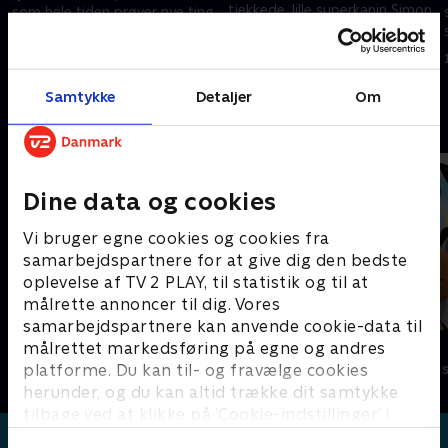
tjekkede, lille superkanin Simon,
som hele tiden prøver nye ting
som hele tiden prøver nye ting
som for eksempel at lære at
som for eksempel at lære at
cykle eller gå til tandlægen.
1. maj 2023 • 5 min
cykle eller gå til tandlægen.
1. maj 2023 • 5 min
Samtykke
Detaljer
Om
Andre så også
Dine data og cookies
Vi bruger egne cookies og cookies fra
samarbejdspartnere for at give dig den bedste
oplevelse af TV 2 PLAY, til statistik og til at
målrette annoncer til dig. Vores
samarbejdspartnere kan anvende cookie-data til
Gurli Gris
Bing
målrettet markedsføring på egne og andres
platforme. Du kan til- og fravælge cookies
Børneserier • 4 sæsoner
Børneserier • 4
herunder, og du kan altid trække dit samtykke
tilbage ved at klikke på ’Cookie-indstillinger’ i
bunden af siden. Læs mere om hvordan TV 2