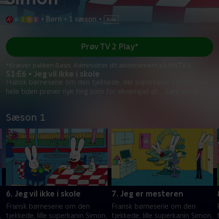
•
Børn
•
1 sæson
•
Prøv TV 2 Play*
*Kræver pakken Basis. Administrer dit abonnement på Mit TV 2.
S1:E6 • Jeg vil ikke i skole
Fransk børneserie om den tjekkede, lille superkanin Simon, som
hele tiden prøver nye ting som for eksempel at
...
Læs mere
Sæson 1
6. Jeg vil ikke i skole
7. Jeg er mesteren
Fransk børneserie om den
Fransk børneserie om den
,
tjekkede, lille superkanin Simon,
tjekkede, lille superkanin Simon,