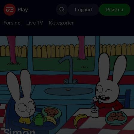
Log ind
Prøv nu
Forside
Live TV
Kategorier
Simon