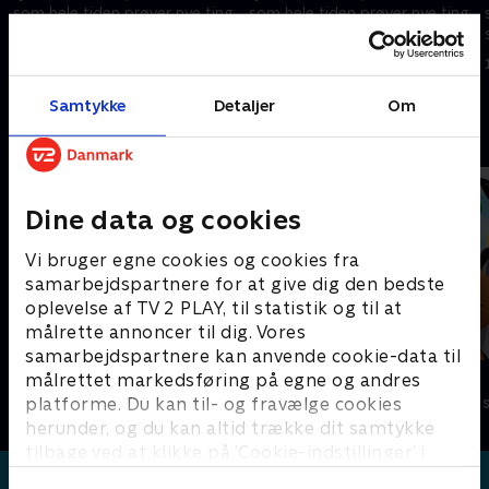
som hele tiden prøver nye ting
som hele tiden prøver nye ting
som for eksempel at lære at
som for eksempel at lære at
cykle eller gå til tandlægen.
cykle eller gå til tandlægen.
1. maj 2023 • 5 min
1. maj 2023 • 5 min
Samtykke
Detaljer
Om
Andre så også
Dine data og cookies
Vi bruger egne cookies og cookies fra
samarbejdspartnere for at give dig den bedste
oplevelse af TV 2 PLAY, til statistik og til at
målrette annoncer til dig. Vores
samarbejdspartnere kan anvende cookie-data til
Gurli Gris
Bing
målrettet markedsføring på egne og andres
platforme. Du kan til- og fravælge cookies
Børneserier • 4 sæsoner
Børneserier • 4
herunder, og du kan altid trække dit samtykke
tilbage ved at klikke på ’Cookie-indstillinger’ i
bunden af siden. Læs mere om hvordan TV 2