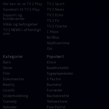
Her kan du se TV 2 Play
TV 2 Sport
Gavekort til TV 2 Play
TV 2 News
Support og
TV 2 Echo
Kundecenter
TV 2 Fri
Vilkår og betingelser
TV 2 Charlie
TV 2 NEWS i offentligt
C More
rum
BritBox
SkyShowtime
Oiii
Kategorier
Populært
Børn
Klovn
Serier
Badehotellet
Film
Sygeplejeskolen
Dokumentar
X Factor
Reality
Bachelor
Livsstil
Forræder
Underholdning
Bachelorette
Comedy
Yellowstone
Nyheder
Paw Patrol