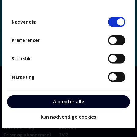
behandler dine oplysninger i
TV 2s privatlivspolitik
.
Samtykkevalg
Nødvendig
Præferencer
Statistik
Om Simon
Marketing
Fransk børneserie om den tjekkede, lille superkanin
Simon, som hele tiden prøver nye ting som for
eksempel at lære at cykle eller gå til tandlægen.
Acceptér alle
Kun nødvendige cookies
Om TV 2 Play
Kanaler
Priser og abonnement
TV 2