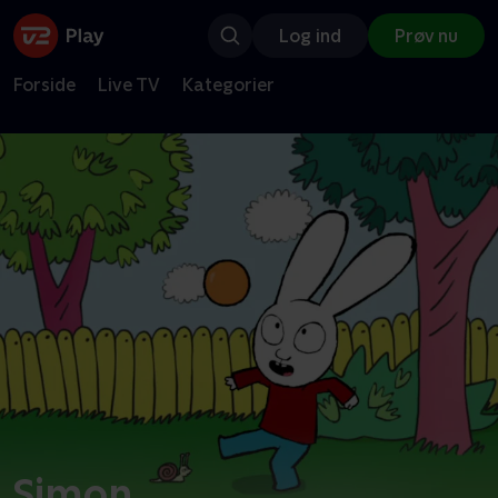
Log ind
Prøv nu
Forside
Live TV
Kategorier
Simon