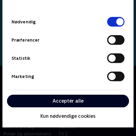
behandler dine oplysninger i
TV 2s privatlivspolitik
.
Samtykkevalg
Nødvendig
Præferencer
Statistik
Om Simon
Marketing
Fransk børneserie om den tjekkede, lille superkanin
Simon, som hele tiden prøver nye ting som for
eksempel at lære at cykle eller gå til tandlægen.
Acceptér alle
Kun nødvendige cookies
Om TV 2 Play
Kanaler
Priser og abonnement
TV 2