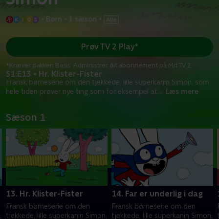
•
Børn
•
1 sæson
•
Prøv TV 2 Play*
*Kræver pakken Basis. Administrer dit abonnement på Mit TV 2.
S1:E13 • Hr. Klister-Fister
Fransk børneserie om den tjekkede, lille superkanin Simon, som
hele tiden prøver nye ting som for eksempel at
...
Læs mere
Sæson 1
13. Hr. Klister-Fister
14. Far er underlig i dag
Fransk børneserie om den
Fransk børneserie om den
,
tjekkede, lille superkanin Simon,
tjekkede, lille superkanin Simon,