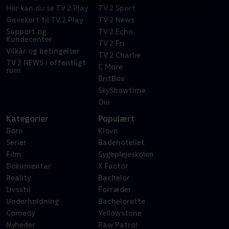
Her kan du se TV 2 Play
TV 2 Sport
Gavekort til TV 2 Play
TV 2 News
Support og
TV 2 Echo
Kundecenter
TV 2 Fri
Vilkår og betingelser
TV 2 Charlie
TV 2 NEWS i offentligt
C More
rum
BritBox
SkyShowtime
Oiii
Kategorier
Populært
Børn
Klovn
Serier
Badehotellet
Film
Sygeplejeskolen
Dokumentar
X Factor
Reality
Bachelor
Livsstil
Forræder
Underholdning
Bachelorette
Comedy
Yellowstone
Nyheder
Paw Patrol