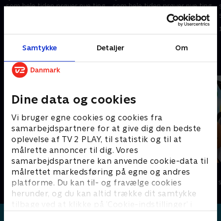
som hele tiden prøver nye ting
som hele tiden prøver nye ting
som for eksempel at lære at
som for eksempel at lære at
cykle eller gå til tandlægen.
cykle eller gå til tandlægen.
1. maj 2023 • 5 min
1. maj 2023 • 5 min
Samtykke
Detaljer
Om
Andre så også
Dine data og cookies
Vi bruger egne cookies og cookies fra
samarbejdspartnere for at give dig den bedste
oplevelse af TV 2 PLAY, til statistik og til at
målrette annoncer til dig. Vores
samarbejdspartnere kan anvende cookie-data til
Gurli Gris
Bing
målrettet markedsføring på egne og andres
platforme. Du kan til- og fravælge cookies
Børneserier • 4 sæsoner
Børneserier • 4
herunder, og du kan altid trække dit samtykke
tilbage ved at klikke på ’Cookie-indstillinger’ i
bunden af siden. Læs mere om hvordan TV 2