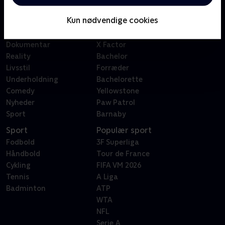
Børn
Klovn
Kun nødvendige cookies
Serier
Badehotellet
Film
Sygeplejeskolen
Dokumentar
X Factor
Reality
Bachelor
Livsstil
Forræder
Underholdning
Bachelorette
Comedy
Yellowstone
Nyheder
Paw Patrol
Sport
Barnaby
Sport
Populær sport
Fodbold
3F Superliga
Håndbold
Tour de France
Cykling
FIFA VM 2026
Tennis
A Liga
Badminton
ATP
WTA
NFL
Serie A