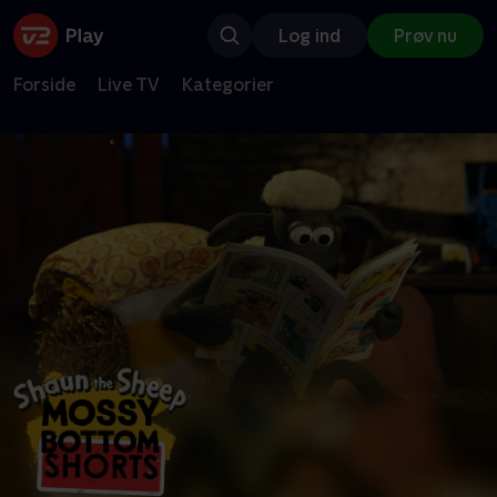
Log ind
Prøv nu
Forside
Live TV
Kategorier