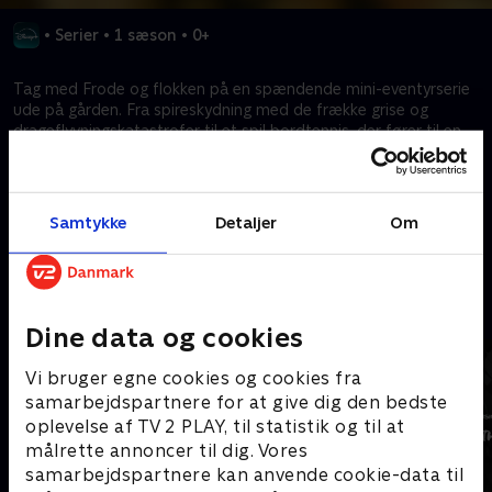
•
Serier
•
1 sæson
•
0+
Tag med Frode og flokken på en spændende mini-eventyrserie
ude på gården. Fra spireskydning med de frække grise og
drageflyvningskatastrofer til et spil bordtennis, der fører til en
uventet rejse - uanset den komiske situation, er Frode sikker på
at levere morskab til alle.
Samtykke
Detaljer
Om
Kræver tilkøb
Mere indhold fra Disney+
Dine data og cookies
Vi bruger egne cookies og cookies fra
samarbejdspartnere for at give dig den bedste
oplevelse af TV 2 PLAY, til statistik og til at
målrette annoncer til dig. Vores
samarbejdspartnere kan anvende cookie-data til