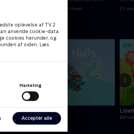
laver din helt egen servietnisse.
19. december 2020 • 4 min
13. no
edste oplevelse af TV 2
e kan anvende cookie-data
ge cookies herunder, og
 bunden af siden. Læs
Marketing
uts Nuts Nuts
Lille
ørneserier • 1 sæsoner
Børnes
s
Acceptér alle