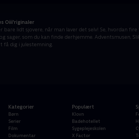
 Oiii'riginaler
r bare lidt sjovere, når man laver det selv! Se, hvordan fire 
og sager, som du kan finde derhjemme. Adventsmusen, Slikk
 få dig i julestemning.
Kategorier
Populært
S
Børn
Klovn
F
Serier
Badehotellet
H
Film
Sygeplejeskolen
C
Dokumentar
X Factor
T