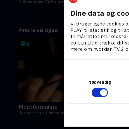
1. december 2020 • 4 min
5. decembe
Dine data og coo
Vi bruger egne cookies o
Andre så også
PLAY, til statistik og ti
til målrettet markedsfør
du kan altid trække dit s
mere om hvordan TV 2 be
Nødvendig
Monstermaling
Børneserier • 1 sæsoner