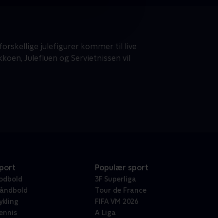
forskellige julefigurer kommer til live
oen, Julefluen og Servietnissen vil
port
Populær sport
odbold
3F Superliga
åndbold
Tour de France
ykling
FIFA VM 2026
ennis
A Liga