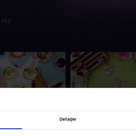
 TV 2.
3. Juleflue
 af slik? Det lyder spøjst!
Har du brug for lidt ekstr
Detaljer
om mælkekarton kan du lave
pynt til juletræet? Her lærer
uleko, som du kan servere
hvordan du kan lave en julef
ten i
du både kan bruge som pyn