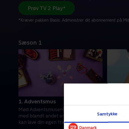
Prøv TV 2 Play*
*Kræver pakken Basis. Administrer dit abonnement på Mit
Sæson 1
1. Adventsmus
2. Slikko
Mød Adventsmusen! Se, hvordan du
En ko fuld
Samtykke
med blandt andet en sok og lidt ris
Med en t
kan lave din egen frække julemus
en sjov j
julekonfek