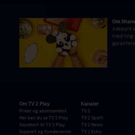
Om Shanes
Julepynt e
med ting 
garanteret
Om TV 2 Play
Kanaler
Priser og abonnement
TV 2
Her kan du se TV 2 Play
TV 2 Sport
Gavekort til TV 2 Play
TV 2 News
Support og Kundecenter
TV 2 Echo