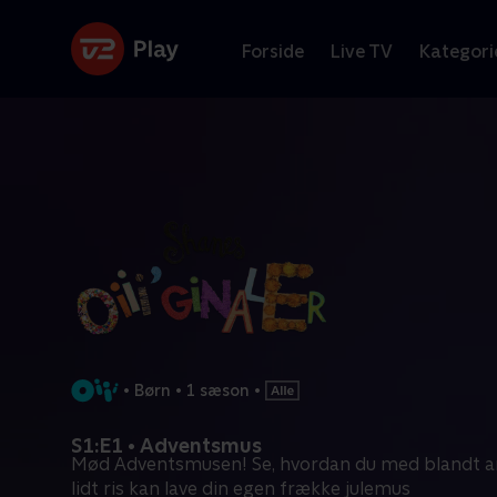
Forside
Live TV
Kategori
•
Børn
•
1 sæson
•
S1:E1 • Adventsmus
Mød Adventsmusen! Se, hvordan du med blandt a
lidt ris kan lave din egen frække julemus