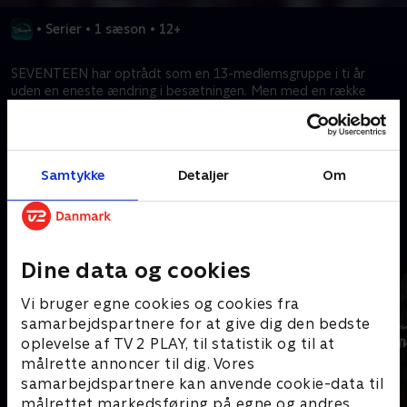
•
Serier
•
1 sæson
•
12+
SEVENTEEN har optrådt som en 13-medlemsgruppe i ti år
uden en eneste ændring i besætningen. Men med en række
midlertidige fravær i sigte, stiller gruppen sig selv spørgsmålet:
"Hvor langt kan vi egentlig nå?"
Samtykke
Detaljer
Om
Kræver tilkøb
Mere indhold fra Disney+
Dine data og cookies
Vi bruger egne cookies og cookies fra
samarbejdspartnere for at give dig den bedste
oplevelse af TV 2 PLAY, til statistik og til at
målrette annoncer til dig. Vores
samarbejdspartnere kan anvende cookie-data til
målrettet markedsføring på egne og andres