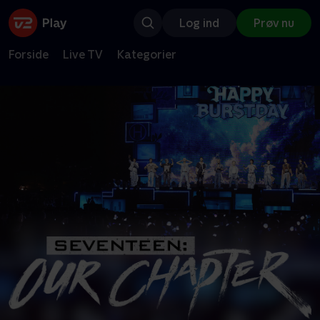
Log ind
Prøv nu
Forside
Live TV
Kategorier