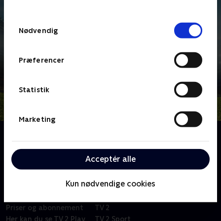
TV 2s privatlivspolitik
.
Samtykkevalg
Nødvendig
Præferencer
Statistik
Marketing
Om Serie A
Topfodbold fra den bedste italienske liga.
Acceptér alle
Kun nødvendige cookies
Om TV 2 Play
Kanaler
Priser og abonnement
TV 2
Her kan du se TV 2 Play
TV 2 Sport