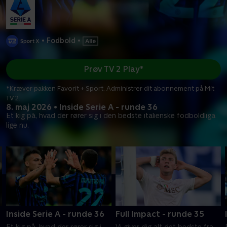
•
Fodbold
•
Prøv TV 2 Play*
*Kræver pakken Favorit + Sport. Administrer dit abonnement på Mit
TV 2.
8. maj 2026 • Inside Serie A - runde 36
Et kig på, hvad der rører sig i den bedste italienske fodboldliga
lige nu.
Inside Serie A - runde 36
Full Impact - runde 35
Et kig på, hvad der rører sig i
Vi giver dig alt det bedste fra