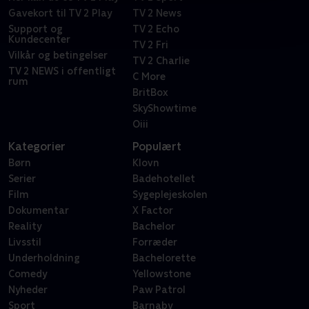
Gavekort til TV 2 Play
TV 2 News
Support og
TV 2 Echo
Kundecenter
TV 2 Fri
Vilkår og betingelser
TV 2 Charlie
TV 2 NEWS i offentligt
C More
rum
BritBox
SkyShowtime
Oiii
Kategorier
Populært
Børn
Klovn
Serier
Badehotellet
Film
Sygeplejeskolen
Dokumentar
X Factor
Reality
Bachelor
Livsstil
Forræder
Underholdning
Bachelorette
Comedy
Yellowstone
Nyheder
Paw Patrol
Sport
Barnaby