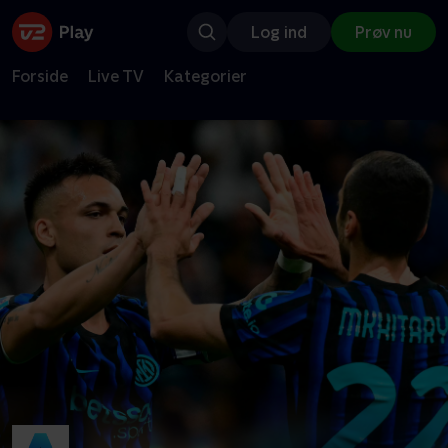
Log ind
Prøv nu
Forside
Live TV
Kategorier