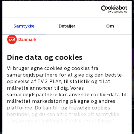
r
den bedste italienske
en af verdens største ligaer, når
fodboldliga lige nu.
vi viser alle højdepunkter fra
sidste spillerunde i Serie A.
8. maj 2026 • 25 min
Samtykke
Detaljer
Om
7. maj 2026 • 27 min
Andre så også
Dine data og cookies
Vi bruger egne cookies og cookies fra
samarbejdspartnere for at give dig den bedste
oplevelse af TV 2 PLAY, til statistik og til at
målrette annoncer til dig. Vores
samarbejdspartnere kan anvende cookie-data til
målrettet markedsføring på egne og andres
Tirsdagstrænerne
FIFA VM 202
platforme. Du kan til- og fravælge cookies
Fodbold
Fodbold
herunder, og du kan altid trække dit samtykke
tilbage ved at klikke på ’Cookie-indstillinger’ i
bunden af siden. Læs mere om hvordan TV 2
behandler dine oplysninger i