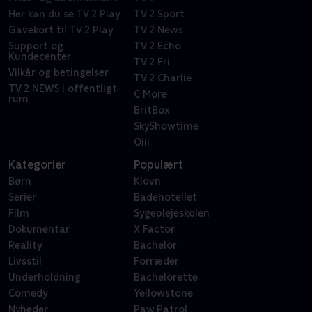
Her kan du se TV 2 Play
TV 2 Sport
Gavekort til TV 2 Play
TV 2 News
Support og
TV 2 Echo
Kundecenter
TV 2 Fri
Vilkår og betingelser
TV 2 Charlie
TV 2 NEWS i offentligt
C More
rum
BritBox
SkyShowtime
Oiii
Kategorier
Populært
Børn
Klovn
Serier
Badehotellet
Film
Sygeplejeskolen
Dokumentar
X Factor
Reality
Bachelor
Livsstil
Forræder
Underholdning
Bachelorette
Comedy
Yellowstone
Nyheder
Paw Patrol