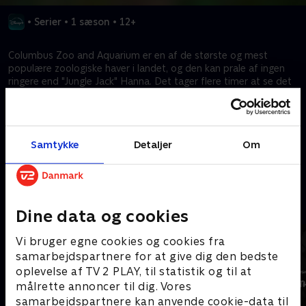
•
Serier
•
1 sæson
•
12+
Columbus Zoo and Aquarium er en af de største og mest
populære zoologiske haver i landet, og den kan prale af ingen
ringere end "Jungle Jack" Hanna. Det tager flere timer at se det
hele, men nu tager Nat Geo WILD for første gang seerne med
bag kulisserne for at møde dyrene og hæren af mennesker, der
arbejder 24 timer i døgnet, syv dage om ugen for at skabe en af
landets bedste zoo-oplevelser.
Samtykke
Detaljer
Om
Kræver tilkøb
Mere indhold fra Disney+
Dine data og cookies
Vi bruger egne cookies og cookies fra
samarbejdspartnere for at give dig den bedste
oplevelse af TV 2 PLAY, til statistik og til at
målrette annoncer til dig. Vores
samarbejdspartnere kan anvende cookie-data til