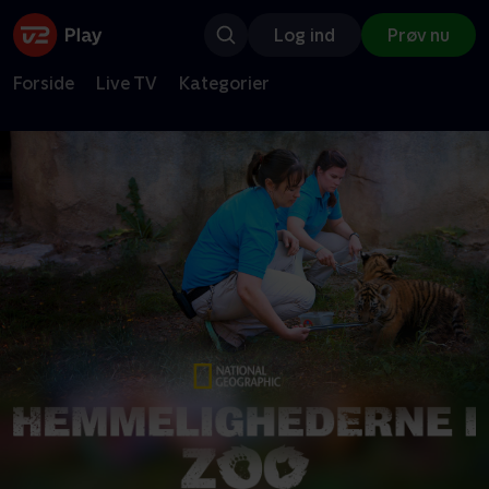
Log ind
Prøv nu
Forside
Live TV
Kategorier