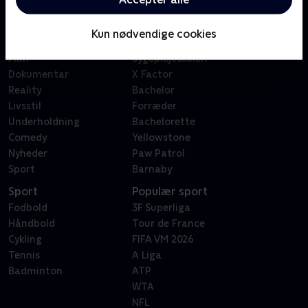
Kategorier
Populært
Børn
Klovn
Kun nødvendige cookies
Serier
Badehotellet
Film
Sygeplejeskolen
Dokumentar
X Factor
Reality
Bachelor
Livsstil
Forræder
Underholdning
Bachelorette
Comedy
Yellowstone
Nyheder
Paw Patrol
Sport
Barnaby
Sport
Populær sport
Fodbold
3F Superliga
Håndbold
Tour de France
Cykling
FIFA VM 2026
Tennis
A Liga
Badminton
ATP
WTA
NFL