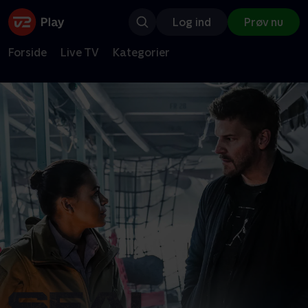
Log ind
Prøv nu
Forside
Live TV
Kategorier