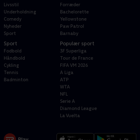
Livsstil
Forræder
Underholdning
Bachelorette
Comedy
Yellowstone
Nyheder
Paw Patrol
Sport
Barnaby
Sport
Populær sport
Fodbold
3F Superliga
Håndbold
Tour de France
Cykling
FIFA VM 2026
Tennis
A Liga
Badminton
ATP
WTA
NFL
Serie A
Diamond League
La Vuelta