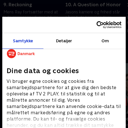
9. Reckoning
10. A Question of Honor
Mens Ray fortsætter med at
Jasons karriere og frihed står
lede missionen i Syrien, bliver
på spil, da kommandoen
indsatsen større, da
beskylder ham for at have
medlemmer af Bravo-teamet
begået en forfærdelig
finder ud af sandheden om
forbrydelse under en mission.
18. februar 2025 • 40 min
18. februar 2025 • 41 min
deres mål.
Samtykke
Detaljer
Om
Andre så også
Dine data og cookies
Vi bruger egne cookies og cookies fra
samarbejdspartnere for at give dig den bedste
oplevelse af TV 2 PLAY, til statistik og til at
målrette annoncer til dig. Vores
samarbejdspartnere kan anvende cookie-data til
målrettet markedsføring på egne og andres
Konflikt
Gerningssted
platforme. Du kan til- og fravælge cookies
herunder, og du kan altid trække dit samtykke
Krimi & Spænding • 1 sæsoner
Krimi & Spændi