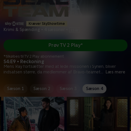
Kræver SkyShowtime
Krimi & Spænding
•
4 sæsoner
•
Prøv TV 2 Play*
*tilkøbes til TV 2 Play abonnement
S4:E9 • Reckoning
Mens Ray fortsætter med at lede missionen i Syrien, bliver
indsatsen større, da medlemmer af Bravo-teamet
...
Læs mere
Sæson 1
Sæson 2
Sæson 3
Sæson 4