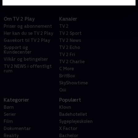
Om TV 2 Play
Kanaler
Priser og abonnement
TV 2
Her kan du se TV 2 Play
TV 2 Sport
Gavekort til TV 2 Play
TV 2 News
Support og
TV 2 Echo
Kundecenter
TV 2 Fri
Vilkår og betingelser
TV 2 Charlie
TV 2 NEWS i offentligt
C More
rum
BritBox
SkyShowtime
Oiii
Kategorier
Populært
Børn
Klovn
Serier
Badehotellet
Film
Sygeplejeskolen
Dokumentar
X Factor
Reality
Bachelor