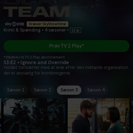
Kræver SkyShowtime
Krimi & Spænding
•
4 sæsoner
•
Prøv TV 2 Play*
*tilkøbes til TV 2 Play abonnement
S3:E2 • Ignore and Override
Holdet fortsætter med at lede efter den militante organisation,
der er ansvarlig for bombningerne.
Sæson 1
Sæson 2
Sæson 3
Sæson 4