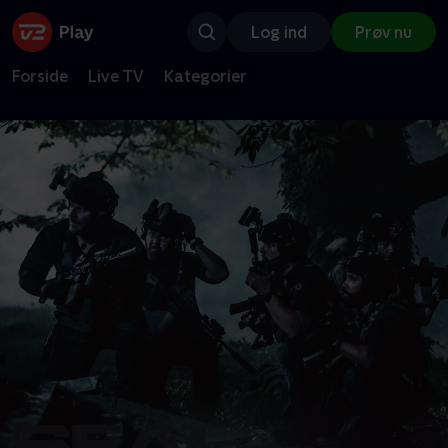
Log ind
Prøv nu
Forside
Live TV
Kategorier