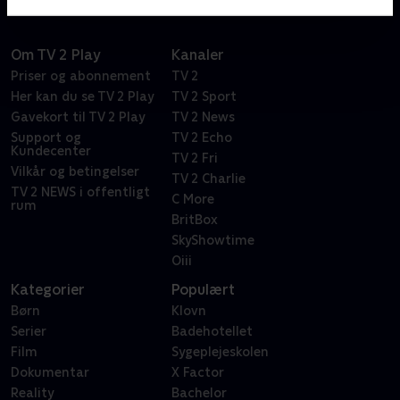
Om TV 2 Play
Kanaler
Priser og abonnement
TV 2
Her kan du se TV 2 Play
TV 2 Sport
Gavekort til TV 2 Play
TV 2 News
Support og
TV 2 Echo
Kundecenter
TV 2 Fri
Vilkår og betingelser
TV 2 Charlie
TV 2 NEWS i offentligt
C More
rum
BritBox
SkyShowtime
Oiii
Kategorier
Populært
Børn
Klovn
Serier
Badehotellet
Film
Sygeplejeskolen
Dokumentar
X Factor
Reality
Bachelor