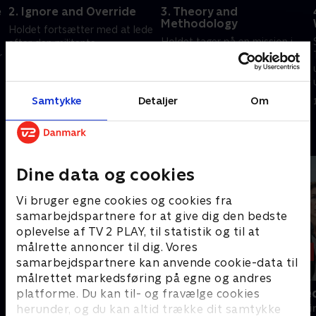
e
2. Ignore and Override
3. Theory and
Methodology
Holdet fortsætter med at lede
Holdet tager på en mission i
efter den militante
Aserbajdsjan for at generobre
r
organisation, der er ansvarlig
kontrollen over et strategisk
f
for bombningerne.
kraftværk.
11. oktober 2024 • 41 min
Samtykke
Detaljer
Om
11. oktober 2024 • 40 min
Andre så også
Dine data og cookies
Vi bruger egne cookies og cookies fra
samarbejdspartnere for at give dig den bedste
oplevelse af TV 2 PLAY, til statistik og til at
målrette annoncer til dig. Vores
samarbejdspartnere kan anvende cookie-data til
målrettet markedsføring på egne og andres
Konflikt
Gerningssted
platforme. Du kan til- og fravælge cookies
herunder, og du kan altid trække dit samtykke
Krimi & Spænding • 1 sæsoner
Krimi & Spændi