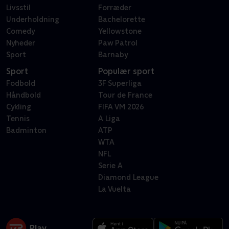
Livsstil
Forræder
Underholdning
Bachelorette
Comedy
Yellowstone
Nyheder
Paw Patrol
Sport
Barnaby
Sport
Populær sport
Fodbold
3F Superliga
Håndbold
Tour de France
Cykling
FIFA VM 2026
Tennis
A Liga
Badminton
ATP
WTA
NFL
Serie A
Diamond League
La Vuelta