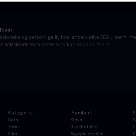
 Team
ssionelle og personlige liv hos landets elite SEAL-team, m
ste missioner, som deres land kan bede dem om.
Kategorier
Populært
S
Børn
Klovn
F
Serier
Badehotellet
H
Film
Sygeplejeskolen
C