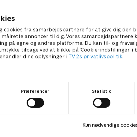
eren af en
bag adskillige terrorangreb.
itsgruppe.
5. juli 2024 • 41 min
kies
 • 39 min
g cookies fra samarbejdspartnere for at give dig den b
l at målrette annoncer til dig. Vores samarbejdspartner
ing på egne og andres platforme. Du kan til- og fravæl
amtykke tilbage ved at klikke på ’Cookie-indstillinger’ i
handler dine oplysninger i
TV 2s privatlivspolitik
.
Samtykkevalg
Præferencer
Statistik
Gerningsstedet - Tatort
H
Kun nødvendige cookie
Krimi & Spænding • 1 sæsoner
K