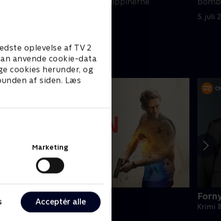
et luksushotel i Filippinerne.
bombe
5. juli 2024 • 41 min
5. juli
edste oplevelse af TV 2
e kan anvende cookie-data
ge cookies herunder, og
 bunden af siden. Læs
Marketing
amilton
Forn
s
Acceptér alle
rimi & Spænding • 2 sæsoner
Krimi 