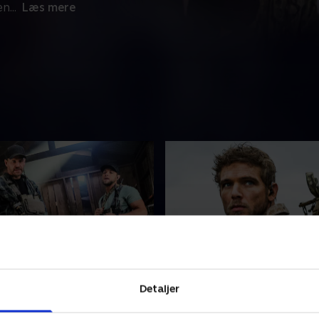
en
...
Læs mere
 Appears to Be
15. You Only Die Once
Detaljer
rbejder sammen med den
Bravo Team udfører en særl
ke hær for i det skjulte at
mission for at nedkæmpe h