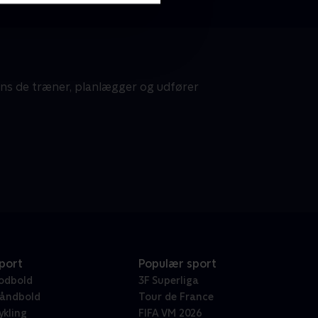
ens de træner, planlægger og udfører
port
Populær sport
odbold
3F Superliga
åndbold
Tour de France
ykling
FIFA VM 2026