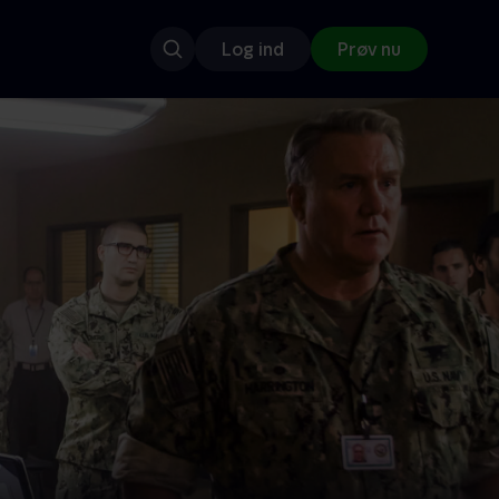
Log ind
Prøv nu