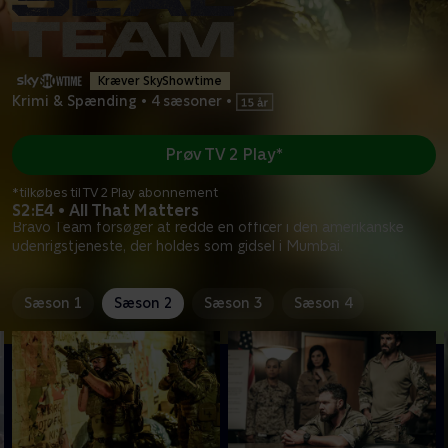
Kræver SkyShowtime
Krimi & Spænding
•
4 sæsoner
•
Prøv TV 2 Play*
*tilkøbes til TV 2 Play abonnement
S2:E4 • All That Matters
Bravo Team forsøger at redde en officer i den amerikanske
udenrigstjeneste, der holdes som gidsel i Mumbai.
Sæson 1
Sæson 2
Sæson 3
Sæson 4