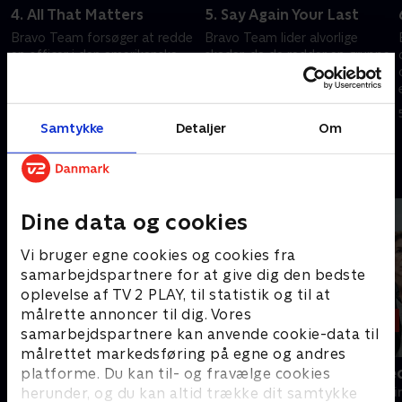
4. All That Matters
5. Say Again Your Last
Bravo Team forsøger at redde
Bravo Team lider alvorlige
en officer i den amerikanske
skader, da de redder en gruppe
udenrigstjeneste, der holdes
amerikanske gidsler.
som gidsel i Mumbai.
5. juli 2024 • 40 min
5. juli 2024 • 41 min
Samtykke
Detaljer
Om
Andre så også
Dine data og cookies
Vi bruger egne cookies og cookies fra
samarbejdspartnere for at give dig den bedste
oplevelse af TV 2 PLAY, til statistik og til at
målrette annoncer til dig. Vores
samarbejdspartnere kan anvende cookie-data til
målrettet markedsføring på egne og andres
Konflikt
Gerningssted
platforme. Du kan til- og fravælge cookies
herunder, og du kan altid trække dit samtykke
Krimi & Spænding • 1 sæsoner
Krimi & Spændi