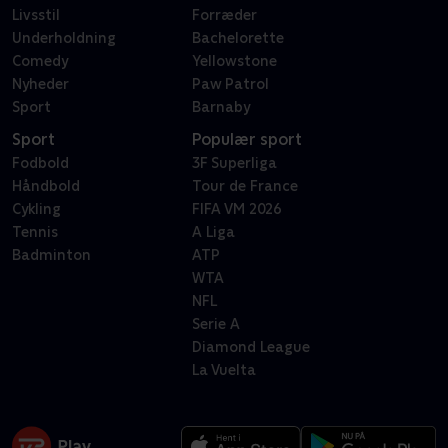
Livsstil
Forræder
Underholdning
Bachelorette
Comedy
Yellowstone
Nyheder
Paw Patrol
Sport
Barnaby
Sport
Populær sport
Fodbold
3F Superliga
Håndbold
Tour de France
Cykling
FIFA VM 2026
Tennis
A Liga
Badminton
ATP
WTA
NFL
Serie A
Diamond League
La Vuelta