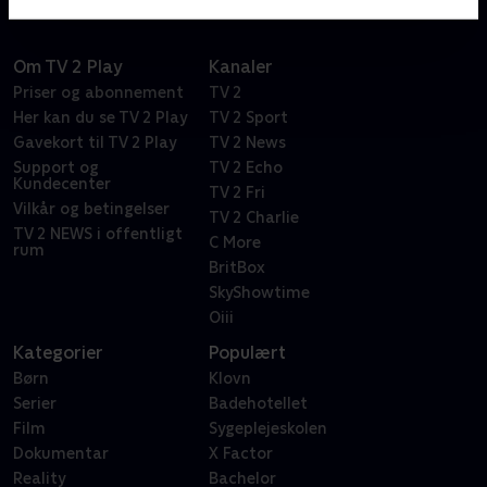
Om TV 2 Play
Kanaler
Priser og abonnement
TV 2
Her kan du se TV 2 Play
TV 2 Sport
Gavekort til TV 2 Play
TV 2 News
Support og
TV 2 Echo
Kundecenter
TV 2 Fri
Vilkår og betingelser
TV 2 Charlie
TV 2 NEWS i offentligt
C More
rum
BritBox
SkyShowtime
Oiii
Kategorier
Populært
Børn
Klovn
Serier
Badehotellet
Film
Sygeplejeskolen
Dokumentar
X Factor
Reality
Bachelor