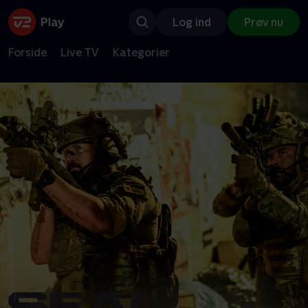
Log ind
Prøv nu
Forside
Live TV
Kategorier