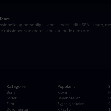
 Team
ssionelle og personlige liv hos landets elite SEAL-team, m
ste missioner, som deres land kan bede dem om.
Kategorier
Populært
S
Børn
Klovn
F
Serier
Badehotellet
H
Film
Sygeplejeskolen
C
Dokumentar
X Factor
T