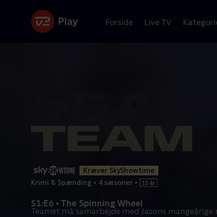
Forside
Live TV
Kategori
Kræver SkyShowtime
Krimi & Spænding
•
4 sæsoner
•
S1:E6 • The Spinning Wheel
Teamet må samarbejde med Jasons mangeårige r