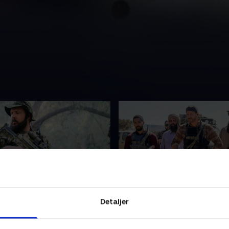
rlines
8. The Exchange
Detaljer
emgår den sidste øvelse for
Jason og teamet har bland
atur til Tier One.
følelser, da de bringer en a