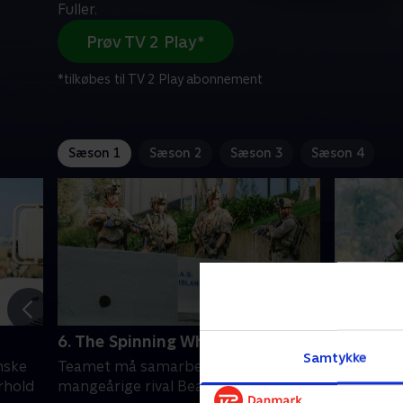
Fuller.
Prøv TV 2 Play*
*tilkøbes til TV 2 Play abonnement
Sæson 1
Sæson 2
Sæson 3
Sæson 4
6. The Spinning Wheel
7. Borde
Samtykke
nske
Teamet må samarbejde med Jasons
Clay genn
rhold
mangeårige rival Beau Fuller.
sit kandid