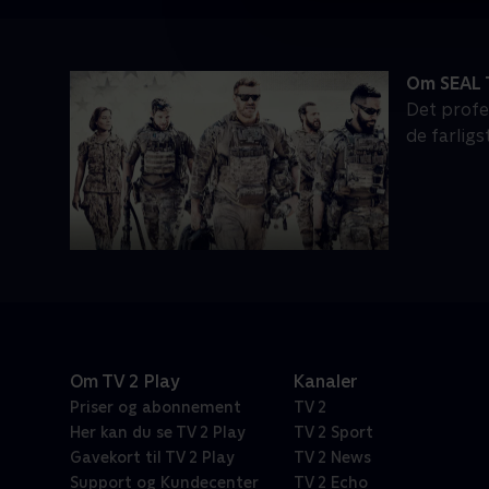
Om SEAL
Det profe
de farlig
Om TV 2 Play
Kanaler
Priser og abonnement
TV 2
Her kan du se TV 2 Play
TV 2 Sport
Gavekort til TV 2 Play
TV 2 News
Support og Kundecenter
TV 2 Echo