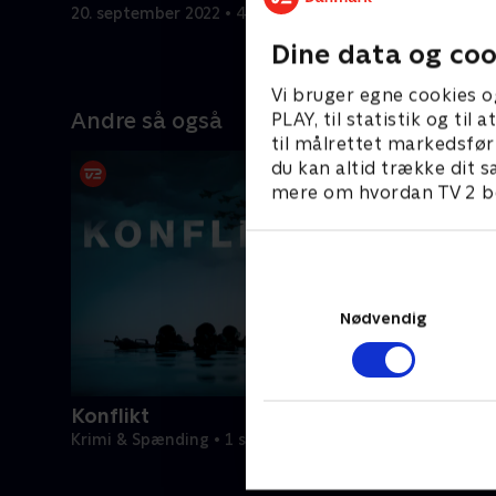
20. september 2022 • 41 min
20. septem
Dine data og coo
Vi bruger egne cookies o
Andre så også
PLAY, til statistik og ti
til målrettet markedsfør
du kan altid trække dit s
mere om hvordan TV 2 be
Nødvendig
Konflikt
Krimi & Spænding • 1 sæsoner