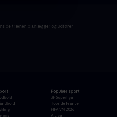
ens de træner, planlægger og udfører
port
Populær sport
odbold
3F Superliga
åndbold
Tour de France
ykling
FIFA VM 2026
ennis
A Liga