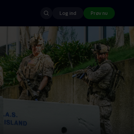
Log ind
Prøv nu