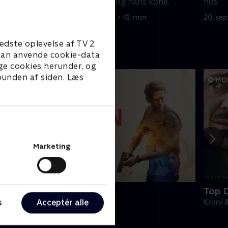
videnskabsmand og hans kone.
hus.
20. september 2022 • 41 min
20. se
edste oplevelse af TV 2
e kan anvende cookie-data
ge cookies herunder, og
 bunden af siden. Læs
Marketing
amilton
Top 
s
Acceptér alle
rimi & Spænding • 2 sæsoner
Krimi 