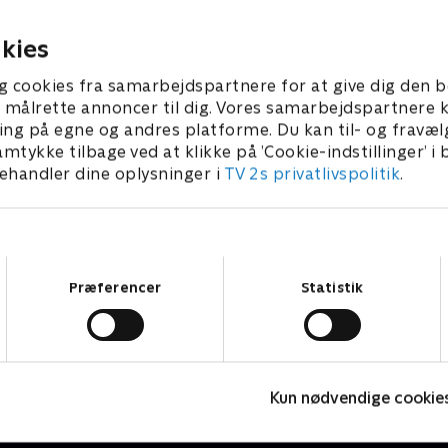
soldat hjem.
ber 2022 • 41 min
20. september 2022 • 40 min
kies
g cookies fra samarbejdspartnere for at give dig den b
l at målrette annoncer til dig. Vores samarbejdspartner
ing på egne og andres platforme. Du kan til- og fravæl
amtykke tilbage ved at klikke på ’Cookie-indstillinger’ i
handler dine oplysninger i
TV 2s privatlivspolitik
.
Samtykkevalg
Præferencer
Statistik
Gerningsstedet - Tatort
H
Kun nødvendige cookie
Krimi & Spænding • 1 sæsoner
K