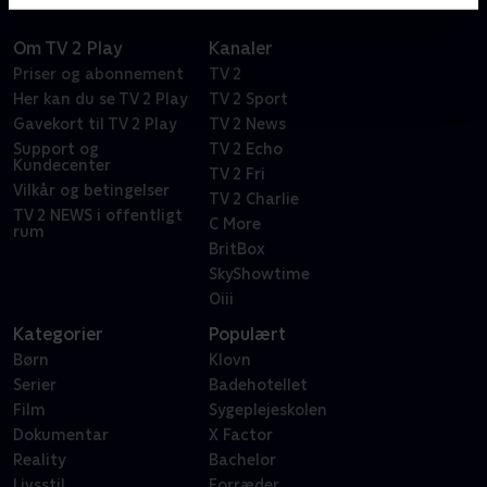
Om TV 2 Play
Kanaler
Priser og abonnement
TV 2
Her kan du se TV 2 Play
TV 2 Sport
Gavekort til TV 2 Play
TV 2 News
Support og
TV 2 Echo
Kundecenter
TV 2 Fri
Vilkår og betingelser
TV 2 Charlie
TV 2 NEWS i offentligt
C More
rum
BritBox
SkyShowtime
Oiii
Kategorier
Populært
Børn
Klovn
Serier
Badehotellet
Film
Sygeplejeskolen
Dokumentar
X Factor
Reality
Bachelor
Livsstil
Forræder