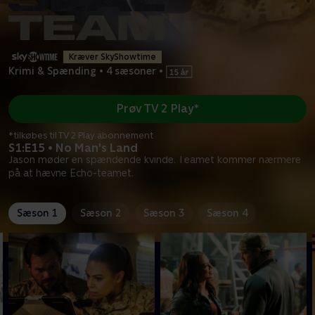
Kræver SkyShowtime
Krimi & Spænding
•
4 sæsoner
•
Prøv TV 2 Play*
*tilkøbes til TV 2 Play abonnement
S1:E15 • No Man's Land
Jason møder en spændende kvinde. Teamet kommer nærmere
på at hævne Echo-teamet.
Sæson 1
Sæson 2
Sæson 3
Sæson 4