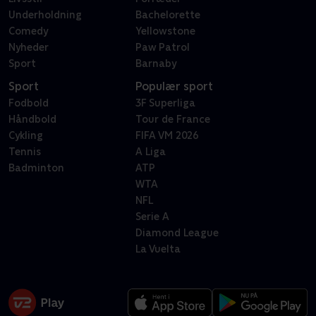
Underholdning
Bachelorette
Comedy
Yellowstone
Nyheder
Paw Patrol
Sport
Barnaby
Sport
Populær sport
Fodbold
3F Superliga
Håndbold
Tour de France
Cykling
FIFA VM 2026
Tennis
A Liga
Badminton
ATP
WTA
NFL
Serie A
Diamond League
La Vuelta