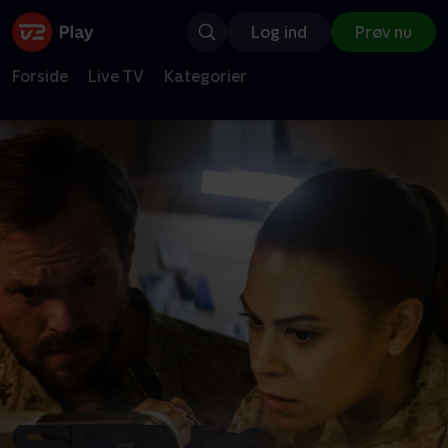
Log ind
Prøv nu
Forside
Live TV
Kategorier