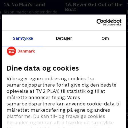
15. No Man's Land
16. Never Get Out of the
Boat
m
Jason møder en spændende
Mens Jason får mere tid med
d
kvinde. Teamet kommer
Amy, kæmper Clay med et
nærmere på at hævne Echo-
langdistanceforhold.
teamet.
20. september 2022 • 41 min
20. september 2022 • 40 min
Samtykke
Detaljer
Om
Andre så også
Dine data og cookies
Vi bruger egne cookies og cookies fra
samarbejdspartnere for at give dig den bedste
oplevelse af TV 2 PLAY, til statistik og til at
målrette annoncer til dig. Vores
samarbejdspartnere kan anvende cookie-data til
målrettet markedsføring på egne og andres
Trigger Point
Fornyet mis
platforme. Du kan til- og fravælge cookies
Krimi & Spænding • 3 sæsoner
Krimi & Spændi
herunder, og du kan altid trække dit samtykke