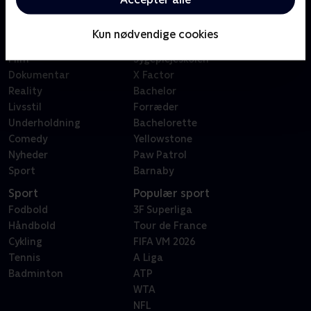
Kategorier
Populært
Børn
Klovn
Kun nødvendige cookies
Serier
Badehotellet
Film
Sygeplejeskolen
Dokumentar
X Factor
Reality
Bachelor
Livsstil
Forræder
Underholdning
Bachelorette
Comedy
Yellowstone
Nyheder
Paw Patrol
Sport
Barnaby
Sport
Populær sport
Fodbold
3F Superliga
Håndbold
Tour de France
Cykling
FIFA VM 2026
Tennis
A Liga
Badminton
ATP
WTA
NFL