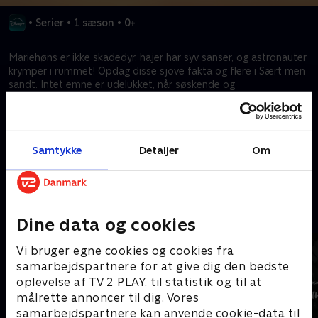
•
Serier
•
1 sæson
•
0+
Mariehøns er ikke skadedyr, hajer har syv sanser, og astronauter
krymper i rummet! Opdag disse sjove fakta og flere i Sært men
sandt. Intet emne er udelukket, når søskende og
videnskabselskere Charlie og Carly Engelman udforsker de sære
og sjove måder, vores verden fungerer med en blanding af
kunst, kreativitet og virkelige eventyr!
Samtykke
Detaljer
Om
Kræver tilkøb
Mere indhold fra Disney+
Dine data og cookies
Vi bruger egne cookies og cookies fra
samarbejdspartnere for at give dig den bedste
oplevelse af TV 2 PLAY, til statistik og til at
målrette annoncer til dig. Vores
samarbejdspartnere kan anvende cookie-data til