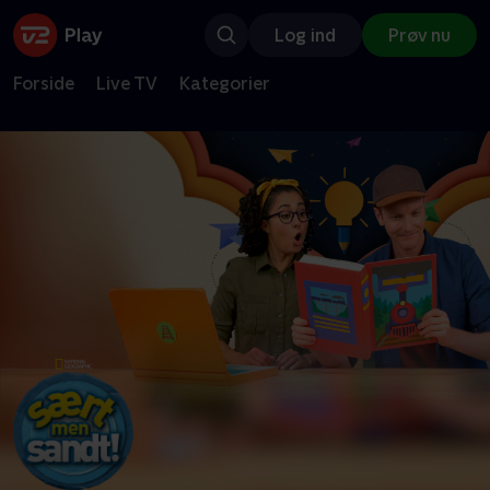
Log ind
Prøv nu
Forside
Live TV
Kategorier