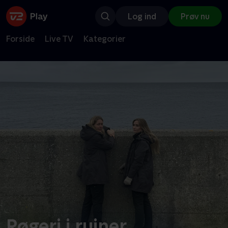
Log ind
Prøv nu
Forside
Live TV
Kategorier
Røgeri i ruiner