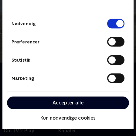
behandler dine oplysninger i
TV 2s privatlivspolitik
.
Samtykkevalg
Nødvendig
Præferencer
Statistik
Om Røgeri i ruiner
Den 20. oktober 2023 lægger en stormflod
Marketing
Nordbornholms Røgeri i ruiner. Følg de to unge ejere,
Sandra Kirketerp og Camilla Grønning, i deres kamp
for at få genopbygget og genåbnet røgeriet.
Acceptér alle
Kun nødvendige cookies
Om TV 2 Play
Kanaler