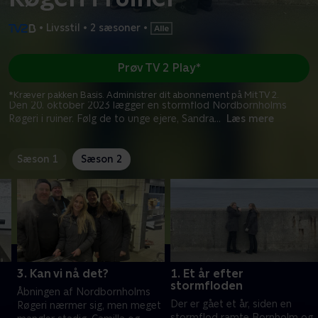
•
Livsstil
•
2 sæsoner
•
Prøv TV 2 Play*
*Kræver pakken Basis. Administrer dit abonnement på Mit TV 2.
Den 20. oktober 2023 lægger en stormflod Nordbornholms
Røgeri i ruiner. Følg de to unge ejere, Sandra
...
Læs mere
Sæson 1
Sæson 2
3. Kan vi nå det?
1. Et år efter
stormfloden
Åbningen af Nordbornholms
Der er gået et år, siden en
Røgeri nærmer sig, men meget
stormflod ramte Bornholm og