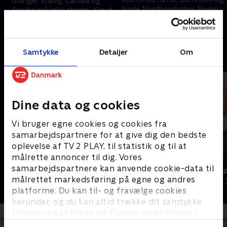
mangler stadig. Camilla og
lagde Nordbornholms Røgeri i
Sandra må løbe stærkt. Kan de
ruiner. TV 2/Bornholm
nå at blive klar til den store
12. april 2024 • 41 min
genbesøger nu Camilla, Sandra
åbning?
14. november 2024 • 23 min
og resten af røgeriet.
Samtykke
Detaljer
Om
Andre så også
Dine data og cookies
Vi bruger egne cookies og cookies fra
samarbejdspartnere for at give dig den bedste
oplevelse af TV 2 PLAY, til statistik og til at
målrette annoncer til dig. Vores
samarbejdspartnere kan anvende cookie-data til
Jul på slottet - Warwick
Nytår hos L
målrettet markedsføring på egne og andres
2020 • Livsstil • 46 min
2018 • Livsstil •
platforme. Du kan til- og fravælge cookies
herunder, og du kan altid trække dit samtykke
tilbage ved at klikke på ’Cookie-indstillinger’ i
bunden af siden. Læs mere om hvordan TV 2