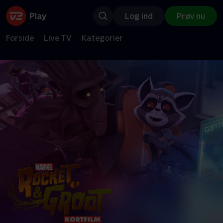
Log ind
Prøv nu
Forside
Live TV
Kategorier