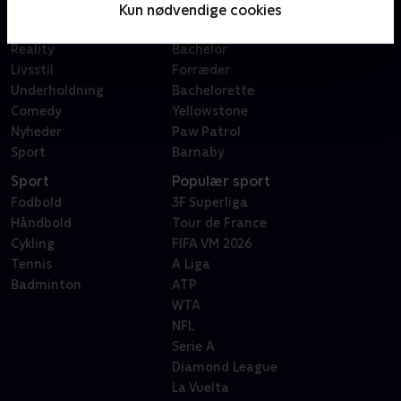
Film
Sygeplejeskolen
Kun nødvendige cookies
Dokumentar
X Factor
Reality
Bachelor
Livsstil
Forræder
Underholdning
Bachelorette
Comedy
Yellowstone
Nyheder
Paw Patrol
Sport
Barnaby
Sport
Populær sport
Fodbold
3F Superliga
Håndbold
Tour de France
Cykling
FIFA VM 2026
Tennis
A Liga
Badminton
ATP
WTA
NFL
Serie A
Diamond League
La Vuelta