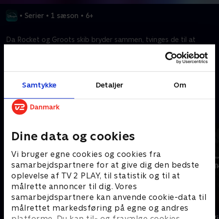
•
Serier
•
1 sæson
•
6+
Da Rocket og Groots skib bryder sammen, tvinges de til at
finde det dyreste skib, kreditter kan købe!
Kræver tilkøb
Samtykke
Detaljer
Om
Mere indhold fra Disney+
Dine data og cookies
Vi bruger egne cookies og cookies fra
samarbejdspartnere for at give dig den bedste
oplevelse af TV 2 PLAY, til statistik og til at
målrette annoncer til dig. Vores
samarbejdspartnere kan anvende cookie-data til
målrettet markedsføring på egne og andres
The Shards
Star Wars: V
platforme. Du kan til- og fravælge cookies