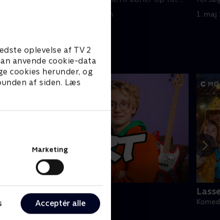
ne.
sine kærlighedsproblemer.
sin ch
1. maj 2023 • 22 min
1. maj
edste oplevelse af TV 2
e kan anvende cookie-data
ge cookies herunder, og
 bunden af siden. Læs
Marketing
ert (dansk tale)
Lass
omedie • 1 sæsoner
Komedi
s
Acceptér alle