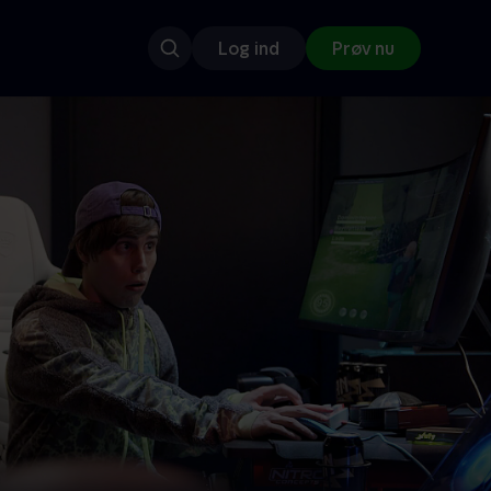
Log ind
Prøv nu