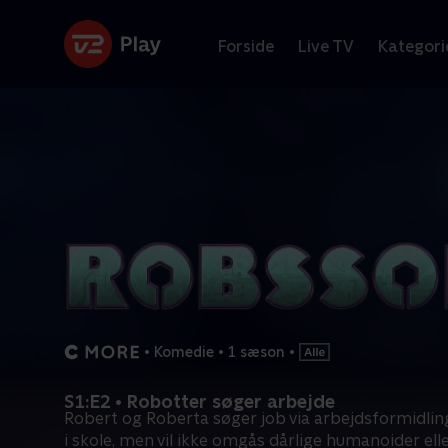
Forside
Live TV
Kategori
•
Komedie
•
1 sæson
•
S1:E2 • Robotter søger arbejde
Robert og Roberta søger job via arbejdsformidlin
i skole, men vil ikke omgås dårlige humanoider ell