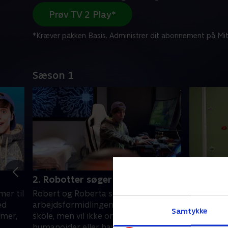
Prøv TV 2 Play*
*Kræver pakken Basis. Administrer dit abonnement på Mit
Sæson 1
2. Robotter søger arbejde
3. Robot
humorist
er til
Robert og Roberta søger job via
Robssons 
ed
arbejdsformidlingen. Robin går i
Samtykke
kaldes hu
emer,
skole, men vil ikke omgås dårlige
klæde sig
humanoider eller have Robert som