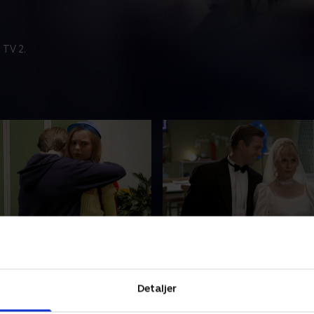
 TV 2.
ter har også
4. Robotter taler altid s
isk sans
eller...?
opdager, der er noget, der
Rob anskaffer sig en robot
Detaljer
mor. Roberta forsøger at
som kæledyr, og familien o
 ud som en klovn, mens Rob
menneskets komplekse opd