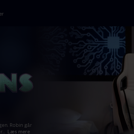
er
gen. Robin går
er
...
Læs mere