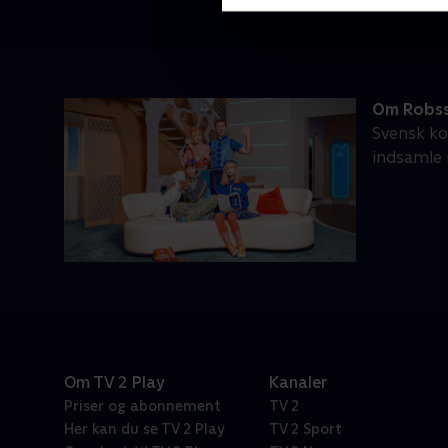
Om Robss
Svensk ko
indsamle 
Om TV 2 Play
Kanaler
Priser og abonnement
TV 2
Her kan du se TV 2 Play
TV 2 Sport