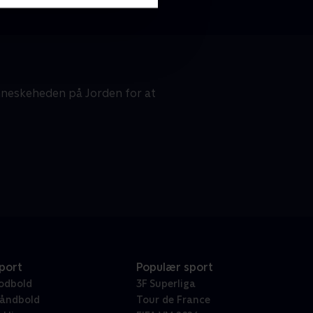
nneskeheden på Jorden for at
port
Populær sport
odbold
3F Superliga
åndbold
Tour de France