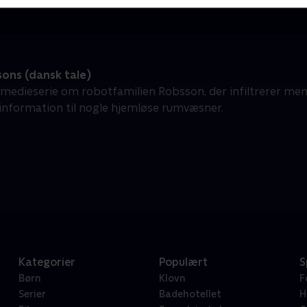
ons (dansk tale)
medieserie om robotfamilien Robsson, der infiltrerer me
information til nogle hjemløse rumvæsner.
Kategorier
Populært
S
Børn
Klovn
F
Serier
Badehotellet
H