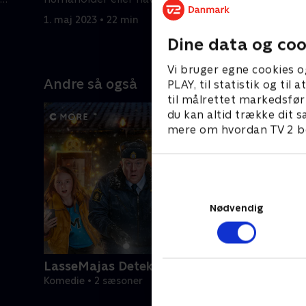
satser på 
lærer.
1. maj 2023 • 22 min
slapstick
1. maj 202
Dine data og coo
Vi bruger egne cookies o
Andre så også
PLAY, til statistik og ti
til målrettet markedsfør
du kan altid trække dit s
mere om hvordan TV 2 be
Nødvendig
LasseMajas Detektivbureau (dansk tale)
Komedie • 2 sæsoner