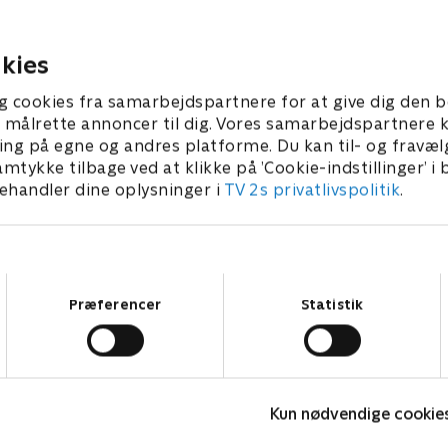
at blive en mester i
mellem hvide og dårlige løg
 på YouTube.
3 • 22 min
1. maj 2023 • 21 min
kies
g cookies fra samarbejdspartnere for at give dig den b
l at målrette annoncer til dig. Vores samarbejdspartner
ing på egne og andres platforme. Du kan til- og fravæl
amtykke tilbage ved at klikke på ’Cookie-indstillinger’ i
handler dine oplysninger i
TV 2s privatlivspolitik
.
Samtykkevalg
Præferencer
Statistik
Grænseløs
B
Komedie • 1 sæsoner
K
Kun nødvendige cookie