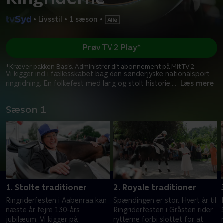
•
Livsstil
•
1 sæson
•
Prøv TV 2 Play*
*Kræver pakken Basis. Administrer dit abonnement på Mit TV 2.
Vi kigger ind i fællesskabet bag den sønderjyske nationalsport
ringridning. En folkefest med lang og stolt historie,
...
Læs mere
Sæson 1
1. Stolte traditioner
2. Royale traditioner
Ringriderfesten i Aabenraa kan
Spændingen er stor. Hvert år til
næste år fejre 130-års
Ringriderfesten i Gråsten rider
jubilæum. Vi kigger på
rytterne forbi slottet for at