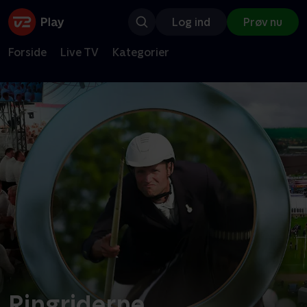
Log ind
Prøv nu
Forside
Live TV
Kategorier
Ringriderne