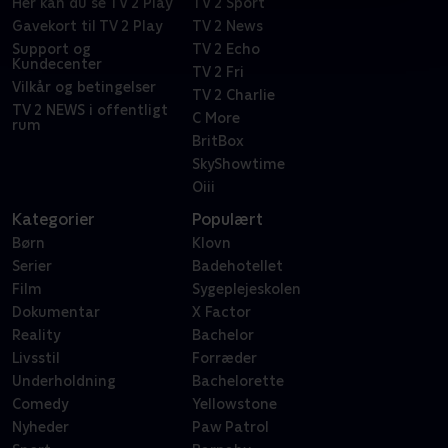
Her kan du se TV 2 Play
TV 2 Sport
Gavekort til TV 2 Play
TV 2 News
Support og
TV 2 Echo
Kundecenter
TV 2 Fri
Vilkår og betingelser
TV 2 Charlie
TV 2 NEWS i offentligt
C More
rum
BritBox
SkyShowtime
Oiii
Kategorier
Populært
Børn
Klovn
Serier
Badehotellet
Film
Sygeplejeskolen
Dokumentar
X Factor
Reality
Bachelor
Livsstil
Forræder
Underholdning
Bachelorette
Comedy
Yellowstone
Nyheder
Paw Patrol