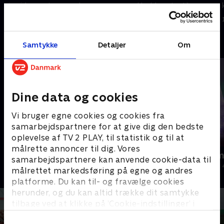
ringridersportens gamle
overrække blomster til
traditioner - og følger en række
dronningen. Vil hestene opføre
5. oktober 2025 • 20 min
12. oktober 2025 • 20 min
af de 190 tilmeldte ryttere.
sig ordentligt?
Andre så også
Samtykke
Detaljer
Om
Dine data og cookies
Vi bruger egne cookies og cookies fra
samarbejdspartnere for at give dig den bedste
oplevelse af TV 2 PLAY, til statistik og til at
målrette annoncer til dig. Vores
Jul på slottet - Warwick
Julelys for m
samarbejdspartnere kan anvende cookie-data til
2020 • Livsstil • 46 min
2022 • Livsstil •
målrettet markedsføring på egne og andres
platforme. Du kan til- og fravælge cookies
herunder, og du kan altid trække dit samtykke
tilbage ved at klikke på ’Cookie-indstillinger’ i
bunden af siden. Læs mere om hvordan TV 2