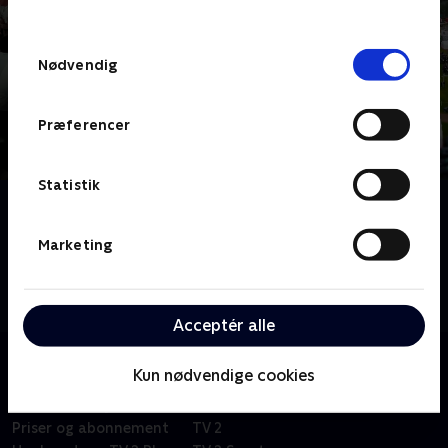
behandler dine oplysninger i
TV 2s privatlivspolitik
.
Samtykkevalg
Nødvendig
Præferencer
Statistik
Om Ringriderne
Vi kigger ind i fællesskabet bag den sønderjyske
Marketing
nationalsport ringridning. En folkefest med lang og
stolt historie, men også faldende ryttertal. Findes der
mon ringridning om 100 år?
Acceptér alle
Kun nødvendige cookies
Om TV 2 Play
Kanaler
Priser og abonnement
TV 2