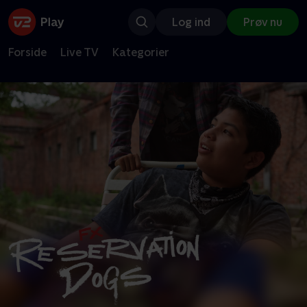
Log ind
Prøv nu
Forside
Live TV
Kategorier