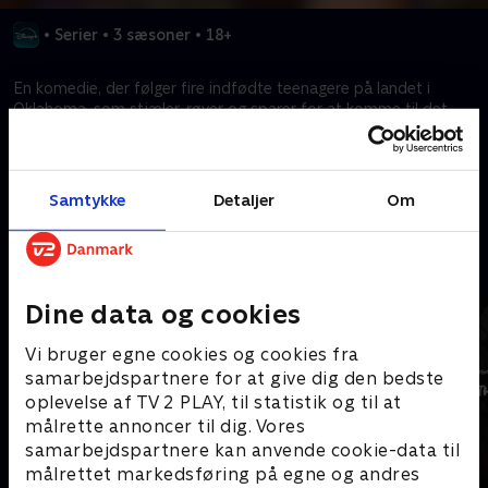
•
Serier
•
3 sæsoner
•
18+
En komedie, der følger fire indfødte teenagere på landet i
Oklahoma, som stjæler, røver og sparer for at komme til det
eksotiske, mystiske og fjerne Californien.
Kræver tilkøb
Samtykke
Detaljer
Om
Mere indhold fra Disney+
Dine data og cookies
Vi bruger egne cookies og cookies fra
samarbejdspartnere for at give dig den bedste
oplevelse af TV 2 PLAY, til statistik og til at
målrette annoncer til dig. Vores
samarbejdspartnere kan anvende cookie-data til
målrettet markedsføring på egne og andres