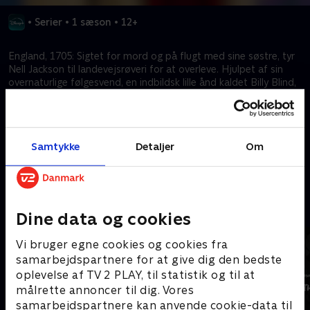
•
Serier
•
1 sæson
•
12+
England, 1705: Sigtet for mord og på flugt med sine søstre, tyr
Nell Jackson til landevejsrøveri for at overleve. Hjulpet af sin
overnaturlige følgesvend, en indbildsk lille ånd kaldet Billy Blind,
går det op for Nell, at der er en grund til, at skæbnen har ført
hende over på den forkerte side af loven. En grund, der er
meget større end hun nogensinde havde forstillet sig, nemlig at
nedkæmpe en magisk sammensværgelse mod den engelske
Samtykke
Detaljer
Om
dronning.
Kræver tilkøb
Mere indhold fra Disney+
Dine data og cookies
Vi bruger egne cookies og cookies fra
samarbejdspartnere for at give dig den bedste
oplevelse af TV 2 PLAY, til statistik og til at
målrette annoncer til dig. Vores
samarbejdspartnere kan anvende cookie-data til