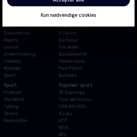
Kategorier
Populært
Børn
Klovn
Kun nødvendige cookies
Serier
Badehotellet
Film
Sygeplejeskolen
Dokumentar
X Factor
Reality
Bachelor
Livsstil
Forræder
Underholdning
Bachelorette
Comedy
Yellowstone
Nyheder
Paw Patrol
Sport
Barnaby
Sport
Populær sport
Fodbold
3F Superliga
Håndbold
Tour de France
Cykling
FIFA VM 2026
Tennis
A Liga
Badminton
ATP
WTA
NFL