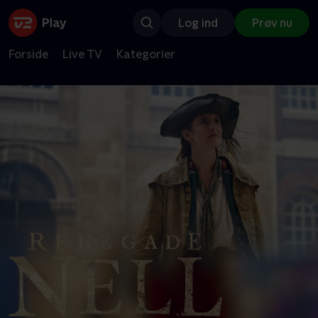
Log ind
Prøv nu
Forside
Live TV
Kategorier