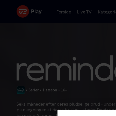
Forside
Live TV
Kategori
•
Serier
•
1 sæson
•
16+
Seks måneder efter deres pludselige brud - under
planlægningen af deres bryllup - støder Deniz og
hinanden. Samme aften dukker en mystisk beske