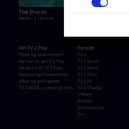
The Shards
Serier • 1 sæsoner
Om TV 2 Play
Kanaler
Priser og abonnement
TV 2
Her kan du se TV 2 Play
TV 2 Sport
Gavekort til TV 2 Play
TV 2 News
Support og Kundecenter
TV 2 Echo
Vilkår og betingelser
TV 2 Fri
TV 2 NEWS i offentligt rum
TV 2 Charlie
C More
BritBox
SkyShowtime
Oiii