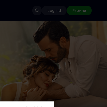
Log ind
Prøv nu