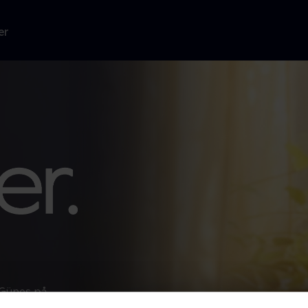
er
 Güneş på
d op på begge