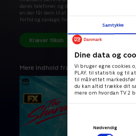
deres telefoner, og den fører dem ud på en livsæn
en der får dem til at konfrontere de forsvundne br
fortid og opdage, hvad kærlighed virkelig betyder.
Samtykke
Kræver tilkøb
Dine data og coo
Vi bruger egne cookies o
Mere indhold fra Disney+
PLAY, til statistik og ti
til målrettet markedsfør
du kan altid trække dit s
mere om hvordan TV 2 be
Nødvendig