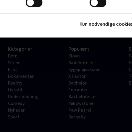
Star Wars: Visions Presents - The Ninth Jedi
L
Serier • 1 sæsoner
2
Kun nødvendige cookie
Kategorier
Populært
S
Børn
Klovn
F
Serier
Badehotellet
H
Film
Sygeplejeskolen
C
Dokumentar
X Factor
T
Reality
Bachelor
B
Livsstil
Forræder
Underholdning
Bachelorette
Comedy
Yellowstone
Nyheder
Paw Patrol
Sport
Barnaby