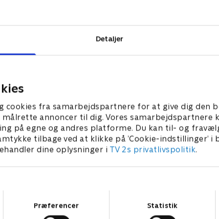
drende rejse -
ikker i deres
Detaljer
kies
g cookies fra samarbejdspartnere for at give dig den b
l at målrette annoncer til dig. Vores samarbejdspartner
ing på egne og andres platforme. Du kan til- og fravæl
amtykke tilbage ved at klikke på ’Cookie-indstillinger’ i
handler dine oplysninger i
TV 2s privatlivspolitik
.
Samtykkevalg
Præferencer
Statistik