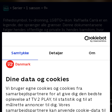
•
Serier
•
1 sæson
•
9+
Frihedssymbol, tv-dronning, LGBTQ+-ikon: Raffaella Carrà er en
legende, der sprænger alle grænser. Denne dokumentarserie
følger hendes offentlige og private liv, hendes barndom, hvor
hun blev forladt af sin far, hendes påståede flirt med Frank
Sinatra, kriser og genfødsler. Alt sammen fortalt gennem
hendes mest ikoniske optagelser, eksklusive billeder fra hendes
private arkiver og hidtil usete vidnesbyrd fra dem, der virkelig
Samtykke
Detaljer
Om
kendte hende.
Kræver tilkøb
Mere indhold fra Disney+
Dine data og cookies
Vi bruger egne cookies og cookies fra
samarbejdspartnere for at give dig den bedste
oplevelse af TV 2 PLAY, til statistik og til at
målrette annoncer til dig. Vores
samarbejdspartnere kan anvende cookie-data til