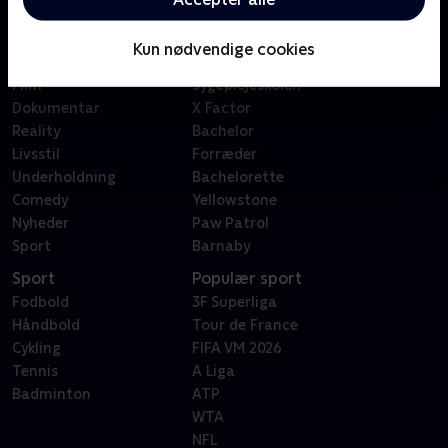
Kategorier
Populært
Børn
Klovn
Kun nødvendige cookies
Serier
Badehotellet
Film
Sygeplejeskolen
Dokumentar
X Factor
Reality
Bachelor
Livsstil
Forræder
Underholdning
Bachelorette
Comedy
Yellowstone
Nyheder
Paw Patrol
Sport
Barnaby
Sport
Populær sport
Fodbold
3F Superliga
Håndbold
Tour de France
Cykling
FIFA VM 2026
Tennis
A Liga
Badminton
ATP
WTA
NFL