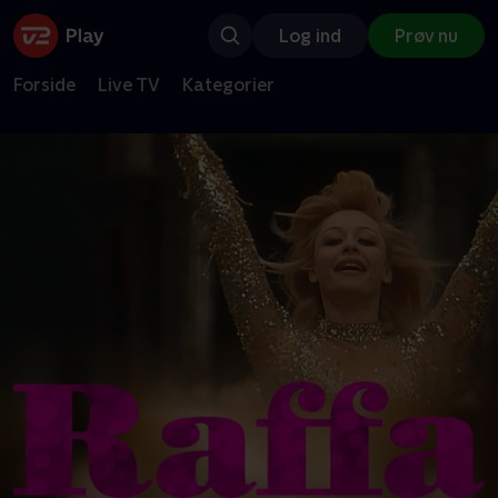
Log ind
Prøv nu
Forside
Live TV
Kategorier