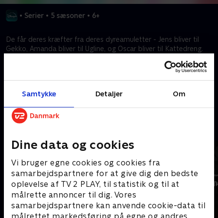
•
Serier
•
5 sæsoner
•
6+
De får deres kræfter fra deres dyreamuletter - Jens bliver til
Gekko, Amanda bliver til Ugline, og Oscar bliver til Kattedreng.
Deres dragter ligner måske pyjamasser, men de er faktisk
Pyjamasheltene!
Samtykke
Detaljer
Om
Kræver tilkøb
Mere indhold fra Disney+
Dine data og cookies
Vi bruger egne cookies og cookies fra
samarbejdspartnere for at give dig den bedste
oplevelse af TV 2 PLAY, til statistik og til at
målrette annoncer til dig. Vores
samarbejdspartnere kan anvende cookie-data til
målrettet markedsføring på egne og andres