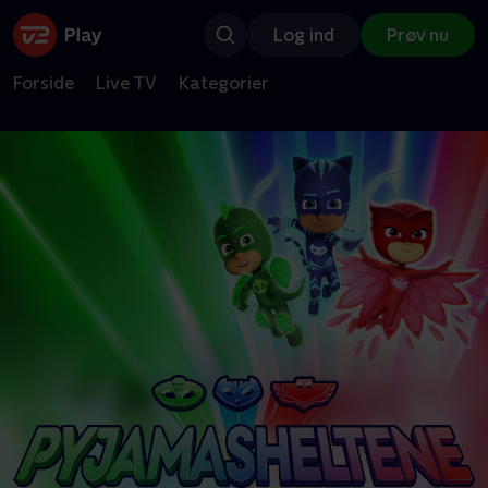
Log ind
Prøv nu
Forside
Live TV
Kategorier