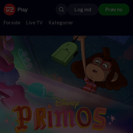
Log ind
Prøv nu
Forside
Live TV
Kategorier