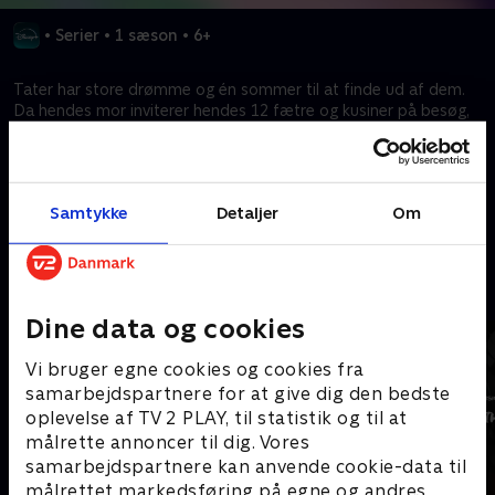
•
Serier
•
1 sæson
•
6+
Tater har store drømme og én sommer til at finde ud af dem.
Da hendes mor inviterer hendes 12 fætre og kusiner på besøg,
frygter Tater det værste - men ender med at få den bedste
sommer.
Samtykke
Detaljer
Om
Kræver tilkøb
Mere indhold fra Disney+
Dine data og cookies
Vi bruger egne cookies og cookies fra
samarbejdspartnere for at give dig den bedste
oplevelse af TV 2 PLAY, til statistik og til at
målrette annoncer til dig. Vores
samarbejdspartnere kan anvende cookie-data til
målrettet markedsføring på egne og andres