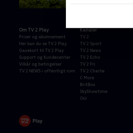
Om TV 2 Play
Kanaler
Priser og abonnement
TV 2
Her kan du se TV 2 Play
TV 2 Sport
Gavekort til TV 2 Play
TV 2 News
Support og Kundecenter
TV 2 Echo
Vilkår og betingelser
TV 2 Fri
TV 2 NEWS i offentligt rum
TV 2 Charlie
C More
BritBox
SkyShowtime
Oiii