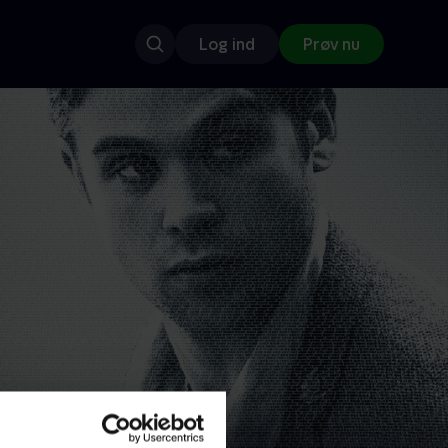
Log ind
Prøv nu