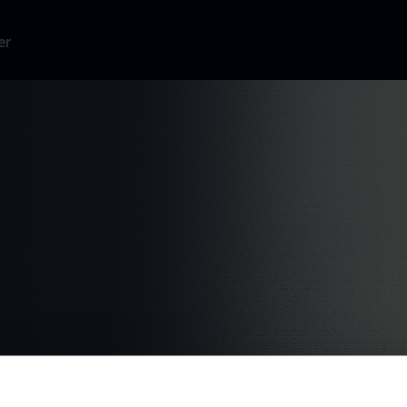
er
l) står foran
ver at stoppe
bejder han