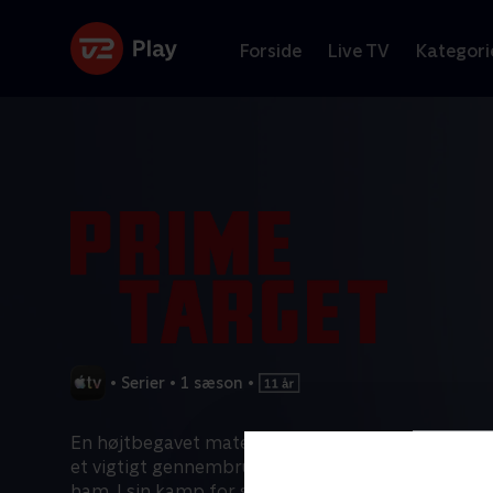
Forside
Live TV
Kategori
•
Serier
•
1 sæson
•
En højtbegavet matematikstuderende (Leo Woodal
et vigtigt gennembrud, da en gådefuld fjende prø
ham. I sin kamp for svar – og overlevelse – samar