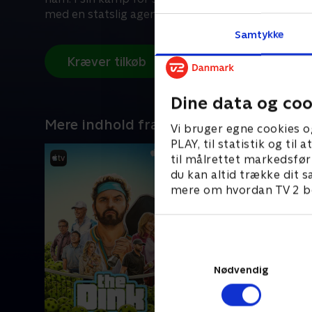
med en statslig agent for at afdække et vidtræk
Samtykke
Kræver tilkøb
Dine data og coo
Mere indhold fra Apple TV
Vi bruger egne cookies o
PLAY, til statistik og ti
til målrettet markedsfør
du kan altid trække dit s
mere om hvordan TV 2 be
Nødvendig