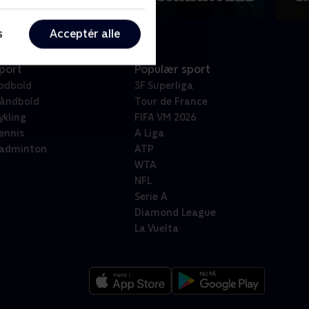
s
Acceptér alle
port
Populær sport
odbold
3F Superliga
åndbold
Tour de France
ykling
FIFA VM 2026
ennis
A Liga
adminton
ATP
WTA
NFL
Serie A
Diamond League
La Vuelta