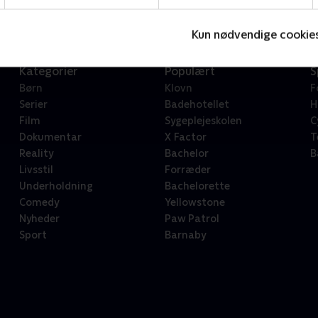
Kun nødvendige cookie
Kategorier
Populært
S
Børn
Klovn
F
Serier
Badehotellet
H
Film
Sygeplejeskolen
C
Dokumentar
X Factor
T
Reality
Bachelor
B
Livsstil
Forræder
Underholdning
Bachelorette
Comedy
Yellowstone
Nyheder
Paw Patrol
Sport
Barnaby