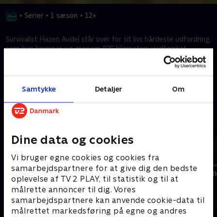
•
Serier
•
1 sæson
•
12+
Survivalist Hazen Audel står over for sit livs hårdeste udfordring,
som han kæmper sig gennem 800 kilometers uudforsket
regnskov ved hjælp af traditionelle overlevelsesmetoder.
Kræver tilkøb
Samtykke
Detaljer
Om
Mere indhold fra Disney+
Dine data og cookies
Vi bruger egne cookies og cookies fra
samarbejdspartnere for at give dig den bedste
oplevelse af TV 2 PLAY, til statistik og til at
målrette annoncer til dig. Vores
samarbejdspartnere kan anvende cookie-data til
målrettet markedsføring på egne og andres