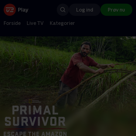
Log ind
Prøv nu
Forside
Live TV
Kategorier