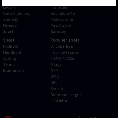
Reality
Bachelor
Livsstil
Forræder
Underholdning
Bachelorette
Comedy
Yellowstone
Nyheder
Paw Patrol
Sport
Barnaby
Sport
Populær sport
Fodbold
3F Superliga
Håndbold
Tour de France
Cykling
FIFA VM 2026
Tennis
A Liga
Badminton
ATP
WTA
NFL
Serie A
Diamond League
La Vuelta