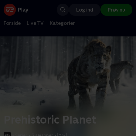
Log ind
Prøv nu
Forside
Live TV
Kategorier
Prehistoric Planet
•
Serier
•
3 sæsoner
•