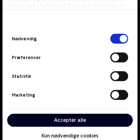
tilbage ved at klikke på ’Cookie-indstillinger’ i
bunden af siden. Læs mere om hvordan TV 2
behandler dine oplysninger i
Om TV 2 Play
Kanaler
TV 2s privatlivspolitik
.
Priser og abonnement
TV 2
Samtykkevalg
Her kan du se TV 2 Play
TV 2 Sport
Nødvendig
Gavekort til TV 2 Play
TV 2 News
Support og
TV 2 Echo
Kundecenter
Præferencer
TV 2 Fri
Vilkår og betingelser
TV 2 Charlie
TV 2 NEWS i offentligt
C More
rum
Statistik
BritBox
SkyShowtime
Marketing
Oiii
Kategorier
Populært
Børn
Klovn
Acceptér alle
Serier
Badehotellet
Film
Sygeplejeskolen
Dokumentar
X Factor
Kun nødvendige cookies