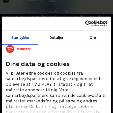
Oplev klodens vidundere som aldrig før i denne storslåede serie
fra Jon Favreau og producerne bag Planet Earth. Tag med
tilbage til en tid, hvor majestætiske dinosaurer og andre
forunderlige dyr strejfede om til lands, til vands og i luften.
Samtykke
Detaljer
Om
Kræver tilkøb
Mere indhold fra Apple TV
Dine data og cookies
Vi bruger egne cookies og cookies fra
samarbejdspartnere for at give dig den bedste
oplevelse af TV 2 PLAY, til statistik og til at
målrette annoncer til dig. Vores
samarbejdspartnere kan anvende cookie-data til
målrettet markedsføring på egne og andres
platforme. Du kan til- og fravælge cookies
herunder, og du kan altid trække dit samtykke