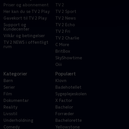
Priser og abonnement
TV 2
Her kan du se TV 2 Play
TV 2 Sport
Gavekort til TV 2 Play
TV 2 News
Support og
TV 2 Echo
Kundecenter
TV 2 Fri
Vilkår og betingelser
TV 2 Charlie
TV 2 NEWS i offentligt
C More
rum
BritBox
SkyShowtime
Oiii
Kategorier
Populært
Børn
Klovn
Serier
Badehotellet
Film
Sygeplejeskolen
Dokumentar
X Factor
Reality
Bachelor
Livsstil
Forræder
Underholdning
Bachelorette
Comedy
Yellowstone