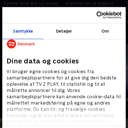
flyttede Sofie Bay og hendes
drømmen om at skabe et
mand fra Nørrebro til Orø. Nu
skovhotel med fokus på ro og
kan de kan spare op til rejser
fordybelse.
29. juli 2025 • 9 min
5. august 2025 • 9 min
og oplevelser.
Samtykke
Detaljer
Om
Andre så også
Dine data og cookies
Vi bruger egne cookies og cookies fra
samarbejdspartnere for at give dig den bedste
oplevelse af TV 2 PLAY, til statistik og til at
målrette annoncer til dig. Vores
samarbejdspartnere kan anvende cookie-data til
Min sindssygt sunde familie
Julelys for m
målrettet markedsføring på egne og andres
Livsstil • 3 sæsoner
2022 • Livsstil •
platforme. Du kan til- og fravælge cookies
herunder, og du kan altid trække dit samtykke
tilbage ved at klikke på ’Cookie-indstillinger’ i
bunden af siden. Læs mere om hvordan TV 2