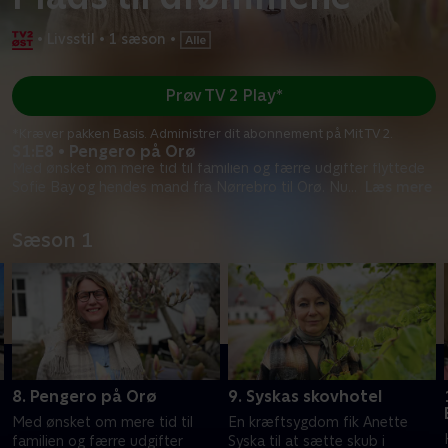
•
Livsstil
•
1 sæson
•
Prøv TV 2 Play*
*Kræver pakken Basis. Administrer dit abonnement på Mit TV 2.
S1:E8 • Pengero på Orø
Med ønsket om mere tid til familien og færre udgifter flyttede
Sofie Bay og hendes mand fra Nørrebro til Orø. Nu
...
Læs mere
Sæson 1
8. Pengero på Orø
9. Syskas skovhotel
Med ønsket om mere tid til
En kræftsygdom fik Anette
familien og færre udgifter
Syska til at sætte skub i