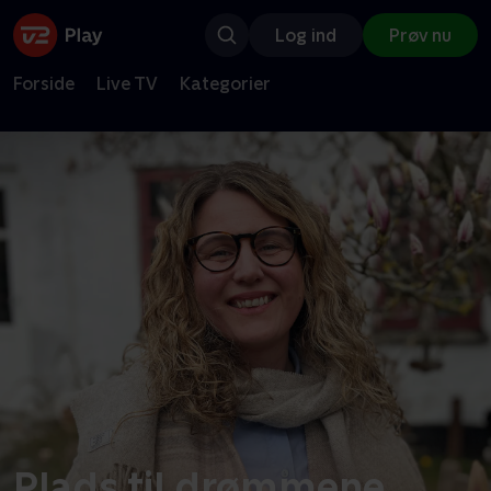
Log ind
Prøv nu
Forside
Live TV
Kategorier
Plads til drømmene