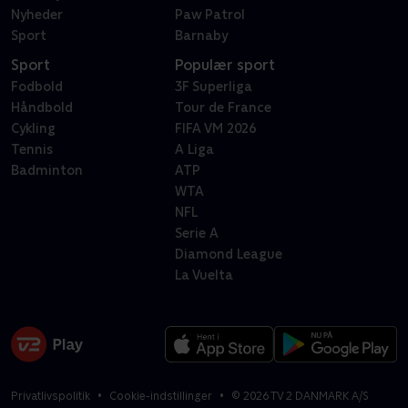
Nyheder
Paw Patrol
Sport
Barnaby
Sport
Populær sport
Fodbold
3F Superliga
Håndbold
Tour de France
Cykling
FIFA VM 2026
Tennis
A Liga
Badminton
ATP
WTA
NFL
Serie A
Diamond League
La Vuelta
Privatlivspolitik
Cookie-indstillinger
©
2026
TV 2 DANMARK A/S